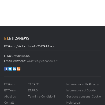
ET
.
ETICANEWS
ET.Group, Via Lambro 4 - 20129 Milano
P. Iva 07598550965
Email redazione:
wikietica@eticanews.it
ET.Group
ET.FREE
Informativa sulla Privacy
ET.Team
ET.PRO
Informativa sui Cookie
About us
Termini e Condizioni
Gestione consensi Cookie
Contatti
Note Legali