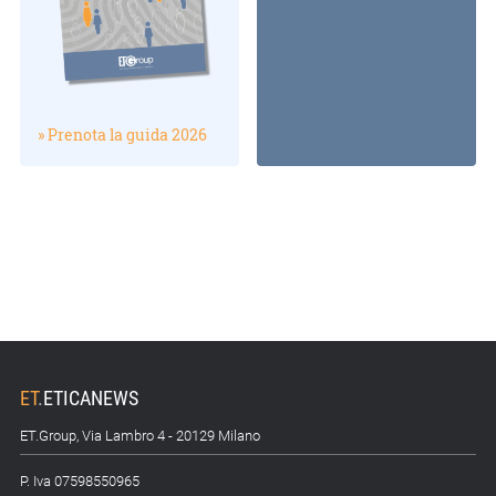
» Prenota la guida 2026
ET
.
ETICANEWS
ET.Group, Via Lambro 4 - 20129 Milano
P. Iva 07598550965