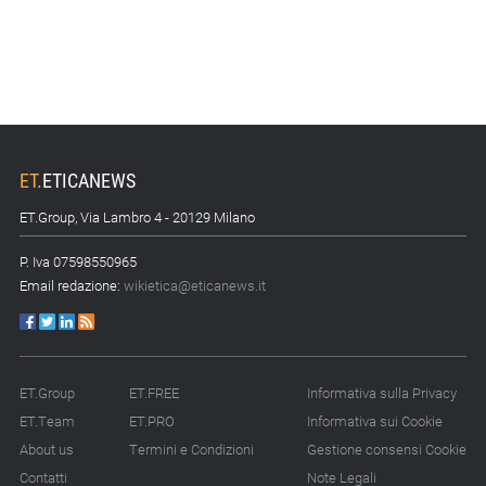
ET
.
ETICANEWS
ET.Group, Via Lambro 4 - 20129 Milano
P. Iva 07598550965
Email redazione:
wikietica@eticanews.it
ET.Group
ET.FREE
Informativa sulla Privacy
ET.Team
ET.PRO
Informativa sui Cookie
About us
Termini e Condizioni
Gestione consensi Cookie
Contatti
Note Legali