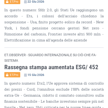
22 Giu 2026
ET.Pro
In questo numero: Sfdr 2.0, gli Stati Ue raggiungono un
accordo - Ets, i colossi dell'acciaio chiedono la
sospensione - Usa, finito progetto eolico da record - New
York, i fondi pensione cercano gestori Net zero -
Rimozione del carbonio, Frontier investe altri 900 mln -
Elettrificazione in cima all'agenda delle aziende
ET.OBSERVER - SGUARDO INTERNAZIONALE SU CIÒ-CHE-FA-
SISTEMA
Rassegna stampa aumentata ESG/ 452
15 Giu 2026
ET.Pro
In questo numero: Ets2, l'Ue approva sistema di controllo
dei prezzi - Csrd, l'omnibus esclude l'88% delle società
extra-Ue - Germania, ridotto il comitato consultivo sulla
finanza sostenibile - Le banche investono sempre più nel
fossile - Net zero, Sbti criticata per le nuove linee guida -