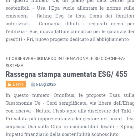
In questo numero: Ue, un piano per data center più
sostenibili - Usa, l'Epa vuole allentare le norme sulle
emissioni - Rating Esg, la lista Esma dei fornitori
autorizzati - Germania, diluiti i requisiti green per
l'edilizia - Bce, nuovo fattore climatico per le garanzie dei
prestiti - Pri, nuovo progetto dedicato all'abbigliamento
ET.OBSERVER - SGUARDO INTERNAZIONALE SU CIÒ-CHE-FA-
SISTEMA
Rassegna stampa aumentata ESG/ 455
6 Lug 2026
ET.Pro
In questo numero: Omnibus, le proposte Esas sulla
Tassonomia Ue - Csrd semplificata, via libera dell'Efrag
con riserva - Natura, l'Issb apre alla disclosure del Tnfd -
Pri valuta più rappresentanza dei gestore nel board - Iea:
sorpasso Usa sulla Cina in combustibili fossili - Kpmg:
impatto finanziario della sostenibilità sconosciuto