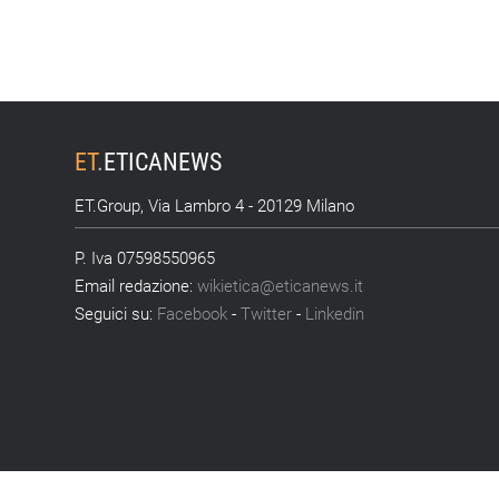
ET
.
ETICANEWS
ET.Group, Via Lambro 4 - 20129 Milano
P. Iva 07598550965
Email redazione:
wikietica@eticanews.it
Seguici su:
Facebook
-
Twitter
-
Linkedin