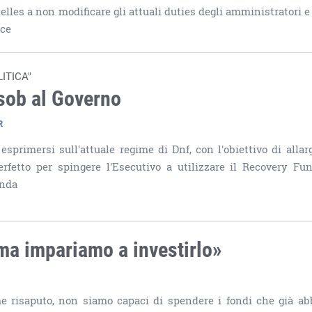
elles a non modificare gli attuali duties degli amministratori e
nce
ITICA"
nsob al Governo
R
esprimersi sull'attuale regime di Dnf, con l'obiettivo di allarg
erfetto per spingere l'Esecutivo a utilizzare il Recovery Fu
enda
ima impariamo a investirlo»
me risaputo, non siamo capaci di spendere i fondi che già a