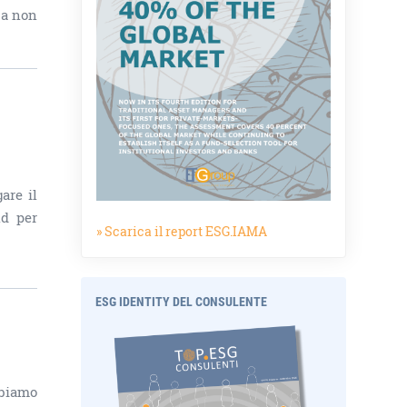
 a non
are il
nd per
» Scarica il report ESG.IAMA
ESG IDENTITY DEL CONSULENTE
bbiamo