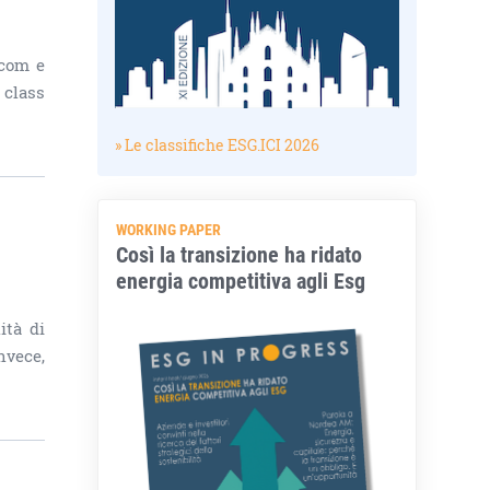
.com e
 class
» Le classifiche ESG.ICI 2026
WORKING PAPER
Così la transizione ha ridato
energia competitiva agli Esg
ità di
nvece,