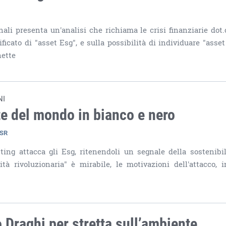
ali presenta un'analisi che richiama le crisi finanziarie dot
ficato di "asset Esg", e sulla possibilità di individuare "asset
hette
NI
te del mondo in bianco e nero
CSR
sting attacca gli Esg, ritenendoli un segnale della sostenibil
lità rivoluzionaria" è mirabile, le motivazioni dell'attacco, i
Draghi per stretta sull’ambiente