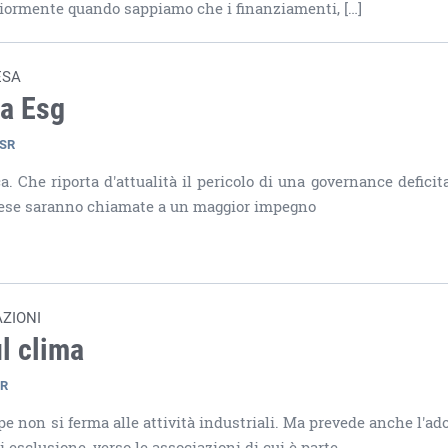
eriormente quando sappiamo che i finanziamenti, […]
ESA
ra Esg
CSR
 Che riporta d'attualità il pericolo di una governance deficita
prese saranno chiamate a un maggior impegno
ZIONI
ul clima
SR
pe non si ferma alle attività industriali. Ma prevede anche l'ad
i esclusione, verso le associazioni di cui è parte