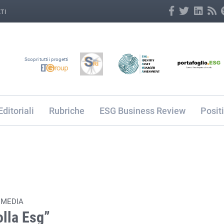
TI
Scopri tutti i progetti
Editoriali
Rubriche
ESG Business Review
Posit
 MEDIA
olla Esg”