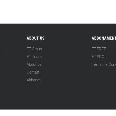
ABOUT US
ABBONAMENT
ET.Group
ET.FREE
ET.Team
ET.PRO
About us
Termini e Cond
Contatti
Abbonati