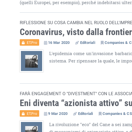
(quelli Europei, per esempio), perché indebitarsi ult
RIFLESSIONE SU COSA CAMBIA NEL RUOLO DELL'IMPR
Coronavirus, visto dalla frontie
16 Mar 2020
Editoriali
Companies & 
ET.Pro
L'epidemia come un'invasione barbarica.
sistema. Per ripensare la quale, le im
FARÀ ENGAGEMENT O "DIVESTMENT" CON LE ASSOCIA
Eni diventa “azionista attivo” s
9 Mar 2020
Editoriali
Companies & C
ET.Pro
La rivoluzione "eco" del Cane a sei zam
di meccanismi di azionariato attivo, o d