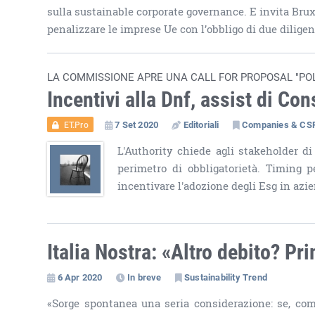
sulla sustainable corporate governance. E invita Brux
penalizzare le imprese Ue con l’obbligo di due dilige
LA COMMISSIONE APRE UNA CALL FOR PROPOSAL "POL
Incentivi alla Dnf, assist di Co
7 Set 2020
Editoriali
Companies & CS
ET.Pro
L'Authority chiede agli stakeholder di 
perimetro di obbligatorietà. Timing p
incentivare l'adozione degli Esg in azi
Italia Nostra: «Altro debito? Pr
6 Apr 2020
In breve
Sustainability Trend
«Sorge spontanea una seria considerazione: se, co