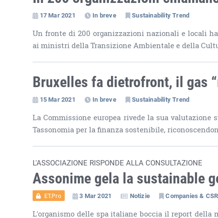
17 Mar 2021
In breve
Sustainability Trend
Un fronte di 200 organizzazioni nazionali e locali ha
ai ministri della Transizione Ambientale e della Cul
Bruxelles fa dietrofront, il gas
15 Mar 2021
In breve
Sustainability Trend
La Commissione europea rivede la sua valutazione sul
Tassonomia per la finanza sostenibile, riconoscendone
L'ASSOCIAZIONE RISPONDE ALLA CONSULTAZIONE
Assonime gela la sustainable g
3 Mar 2021
Notizie
Companies & CS
ET.Pro
L'organismo delle spa italiane boccia il report della 