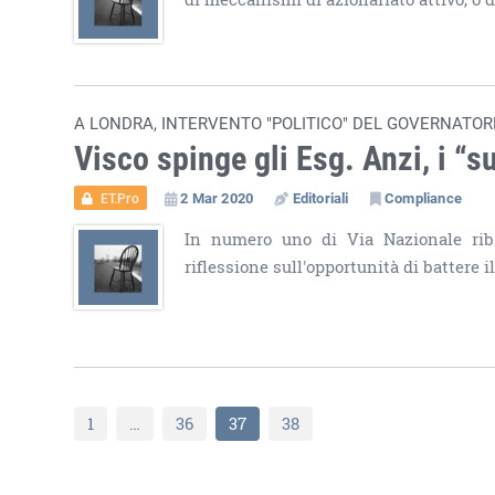
A LONDRA, INTERVENTO "POLITICO" DEL GOVERNATORE
Visco spinge gli Esg. Anzi, i “
2 Mar 2020
Editoriali
Compliance
ET.Pro
In numero uno di Via Nazionale riba
riflessione sull'opportunità di battere
1
…
36
37
38