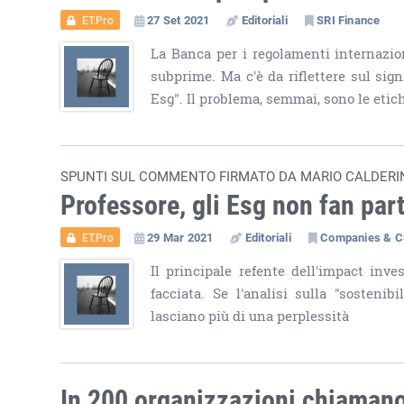
27 Set 2021
Editoriali
SRI Finance
ET.Pro
La Banca per i regolamenti internazion
subprime. Ma c'è da riflettere sul signi
Esg". Il problema, semmai, sono le etic
SPUNTI SUL COMMENTO FIRMATO DA MARIO CALDERI
Professore, gli Esg non fan par
29 Mar 2021
Editoriali
Companies & 
ET.Pro
Il principale refente dell'impact inve
facciata. Se l'analisi sulla "sostenibi
lasciano più di una perplessità
In 200 organizzazioni chiamano 