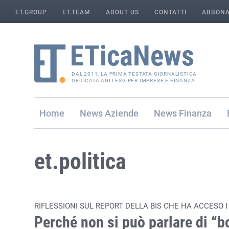
ET.GROUP
ET.TEAM
ABOUT US
CONTATTI
ABBONA
DAL 2011, LA PRIMA TESTATA GIORNALISTICA
DEDICATA AGLI ESG PER IMPRESE E FINANZA
Home
Aziende
Finanza
et.politica
RIFLESSIONI SUL REPORT DELLA BIS CHE HA ACCESO I
Perché non si può parlare di “b