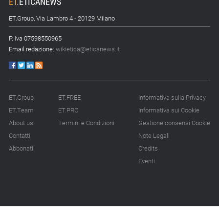
ET
.
ETICANEWS
ET.Group, Via Lambro 4 - 20129 Milano
P. Iva 07598550965
Email redazione:
wikietica@eticanews.it
ET.Group
ET.FREE
Informativa sulla Privacy
ET.Team
ET.PRO
Informativa sui Cookie
About us
Termini e Condizioni
Gestione consensi Cookie
Contatti
Note Legali
Abbonati
Credits
Eventi