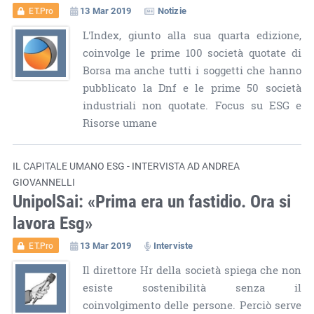
13 Mar 2019
Notizie
ET.Pro
L'Index, giunto alla sua quarta edizione,
coinvolge le prime 100 società quotate di
Borsa ma anche tutti i soggetti che hanno
pubblicato la Dnf e le prime 50 società
industriali non quotate. Focus su ESG e
Risorse umane
IL CAPITALE UMANO ESG - INTERVISTA AD ANDREA
GIOVANNELLI
UnipolSai: «Prima era un fastidio. Ora si
lavora Esg»
13 Mar 2019
Interviste
ET.Pro
Il direttore Hr della società spiega che non
esiste sostenibilità senza il
coinvolgimento delle persone. Perciò serve