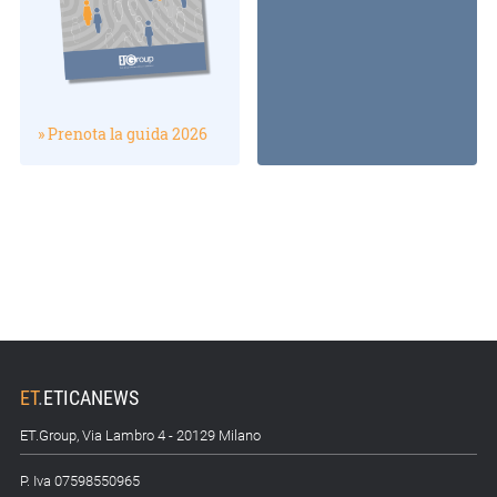
» Prenota la guida 2026
ET
.
ETICANEWS
ET.Group, Via Lambro 4 - 20129 Milano
P. Iva 07598550965