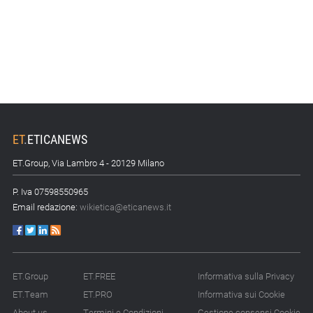
ET
.
ETICANEWS
ET.Group, Via Lambro 4 - 20129 Milano
P. Iva 07598550965
Email redazione:
wikietica@eticanews.it
ET.Group
ET.FREE
Informativa sulla Privacy
ET.Team
ET.PRO
Informativa sui Cookie
About us
Termini e Condizioni
Gestione consensi Cookie