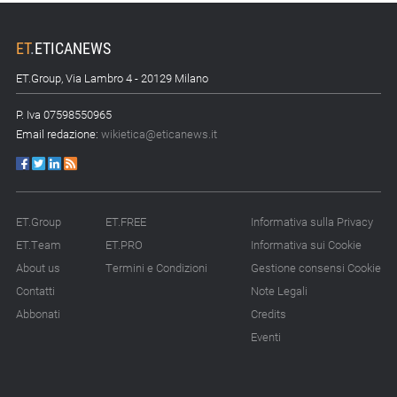
ET
.
ETICANEWS
ET.Group, Via Lambro 4 - 20129 Milano
P. Iva 07598550965
Email redazione:
wikietica@eticanews.it
ET.Group
ET.FREE
Informativa sulla Privacy
ET.Team
ET.PRO
Informativa sui Cookie
About us
Termini e Condizioni
Gestione consensi Cookie
Contatti
Note Legali
Abbonati
Credits
Eventi