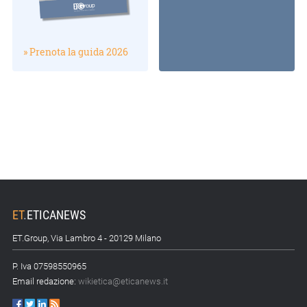
» Prenota la guida 2026
ET
.
ETICANEWS
ET.Group, Via Lambro 4 - 20129 Milano
P. Iva 07598550965
Email redazione:
wikietica@eticanews.it