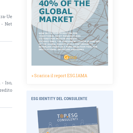
tra-Ue
 - Net
» Scarica il report ESG.IAMA
- Iso,
redito
ESG IDENTITY DEL CONSULENTE