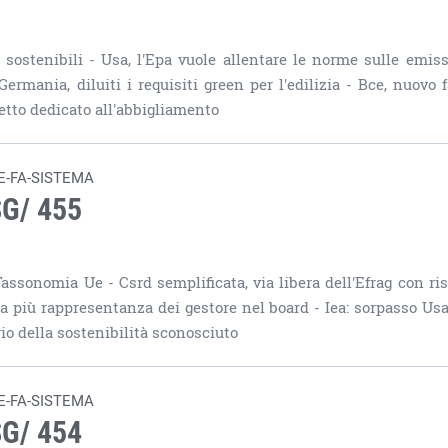
sostenibili - Usa, l'Epa vuole allentare le norme sulle emiss
Germania, diluiti i requisiti green per l'edilizia - Bce, nuovo f
getto dedicato all'abbigliamento
E-FA-SISTEMA
SG/ 455
ssonomia Ue - Csrd semplificata, via libera dell'Efrag con ris
uta più rappresentanza dei gestore nel board - Iea: sorpasso Usa
io della sostenibilità sconosciuto
E-FA-SISTEMA
SG/ 454