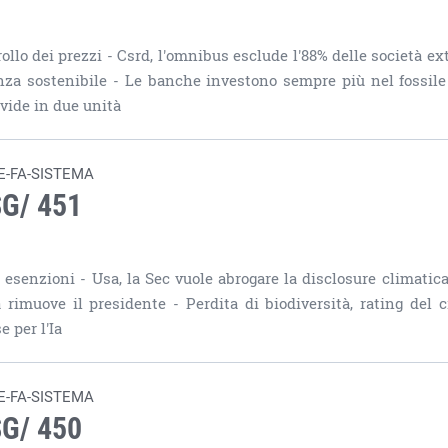
ollo dei prezzi - Csrd, l'omnibus esclude l'88% delle società ex
anza sostenibile - Le banche investono sempre più nel fossile
ivide in due unità
E-FA-SISTEMA
SG/ 451
 esenzioni - Usa, la Sec vuole abrogare la disclosure climatica 
rimuove il presidente - Perdita di biodiversità, rating del c
 per l'Ia
E-FA-SISTEMA
SG/ 450