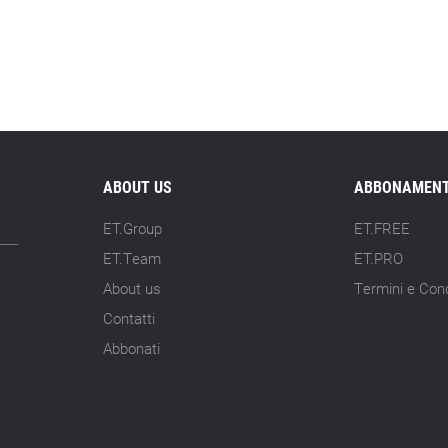
ABOUT US
ABBONAMENT
ET.Group
ET.FREE
ET.Team
ET.PRO
About us
Termini e Cond
Contatti
Abbonati