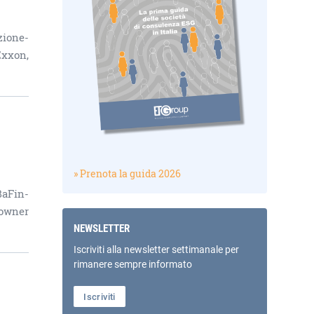
zione-
Exxon,
» Prenota la guida 2026
BaFin-
 owner
NEWSLETTER
Iscriviti alla newsletter settimanale per
rimanere sempre informato
Iscriviti