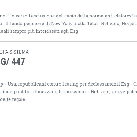
ne- Ue verso l'esclusione del cuoio dalla norma anti-deforesta
ssb- Il fondo pensione di New York molla Total- Net zero, Norge
duali sempre più interessati agli Esg
E-FA-SISTEMA
SG/ 447
mp - Usa, repubblicani contro i rating per declassamenti Esg - 
ensione pubblici dimezzano le emissioni - Net zero, nuove pol
delle regole