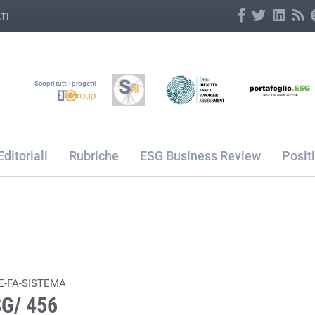
TI
Scopri tutti i progetti
Editoriali
Rubriche
ESG Business Review
Posit
E-FA-SISTEMA
SG/ 456