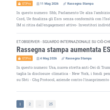
11 Mag 2026
Rassegna Stampa
ET.Pro
In questo numero: Sfdr, Parlamento Ue alza l'ambizio
Csrd, Ue finalizza gli Esrs senza conformità con l'I
IM si ritira dall'engagement attivo- Investitori indivi
ET.OBSERVER - SGUARDO INTERNAZIONALE SU CIÒ-CH
Rassegna stampa aumentata E
4 Mag 2026
Rassegna Stampa
ET.Pro
In questo numero: Usa, nuova stretta anti-Dei di Tru
taglia la disclosure climatica - New York, i fondi p
su Sbti - Ghg Protocol, aziende contro l'inasprimento 
1
2
…
25