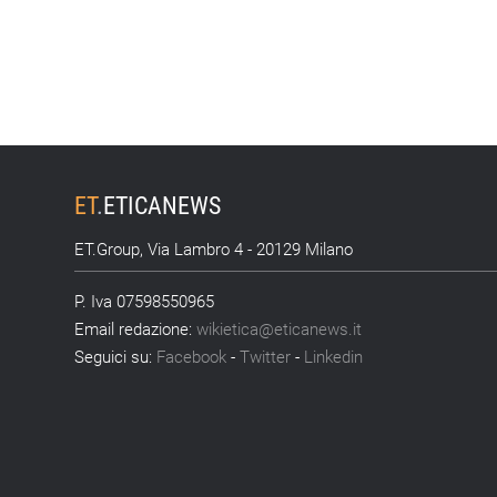
ET
.
ETICANEWS
ET.Group, Via Lambro 4 - 20129 Milano
P. Iva 07598550965
Email redazione:
wikietica@eticanews.it
Seguici su:
Facebook
-
Twitter
-
Linkedin