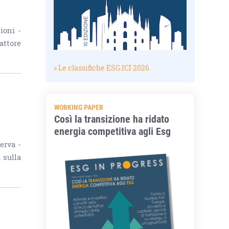
ioni -
attore
» Le classifiche ESG.ICI 2026
WORKING PAPER
Così la transizione ha ridato
energia competitiva agli Esg
erva -
 sulla