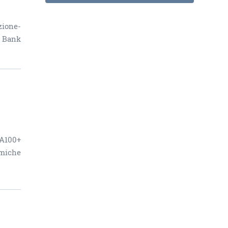
zione-
s Bank
CA100+
emiche