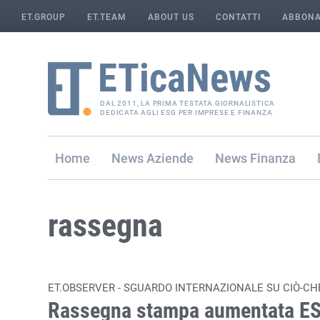
ET.GROUP
ET.TEAM
ABOUT US
CONTATTI
ABBONA
DAL 2011, LA PRIMA TESTATA GIORNALISTICA
DEDICATA AGLI ESG PER IMPRESE E FINANZA
Home
Aziende
Finanza
rassegna
ET.OBSERVER - SGUARDO INTERNAZIONALE SU CIÒ-CH
Rassegna stampa aumentata E