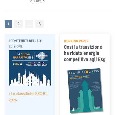
gli art. 9
1
2
…
6
I CONTENUTI DELLA XI
WORKING PAPER
Così la transizione
EDIZIONE
ha ridato energia
competitiva agli Esg
» Le classifiche ESG.ICI
2026