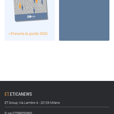
» Prenota la guida 2026
ET
.
ETICANEWS
ET.Group, Via Lambro 4 - 20129 Milano
P. Iva 07598550965