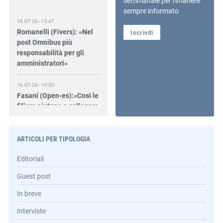
settimanale per rimanere
sempre informato
16.07.26 - 13:47
Romanelli (Fivers): «Nel
Iscriviti
post Omnibus più
responsabilità per gli
amministratori»
16.07.26 - 10:30
Fasani (Open-es):«Così le
filiere aiutano a collegare
competitività e
transizione»
ARTICOLI PER TIPOLOGIA
15.07.26 - 12:37
Locati (De Nora): «Il
Editoriali
valore di una governance
forte»
Guest post
In breve
15.07.26 - 10:00
Astm, primo Green
Interviste
Finance Framework per