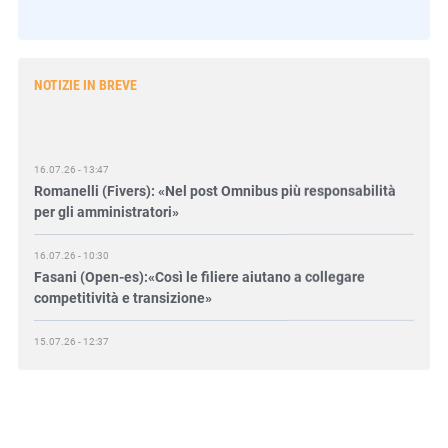
NOTIZIE IN BREVE
16.07.26 - 13:47
Romanelli (Fivers): «Nel post Omnibus più responsabilità
per gli amministratori»
16.07.26 - 10:30
Fasani (Open-es):«Così le filiere aiutano a collegare
competitività e transizione»
15.07.26 - 12:37
Locati (De Nora): «Il valore di una governance forte»
15.07.26 - 10:00
Astm, primo Green Finance Framework per investimenti
sostenibili