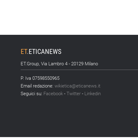
ET
.
ETICANEWS
ET.Group, Via Lambro 4 - 20129 Milano
P. Iva 07598550965
Email redazione:
wikietica@eticanews.it
Seguici su:
Facebook
-
Twitter
-
Linkedin