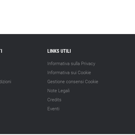
15.07.26 - 10:00
Astm, primo Green Finance Framework
per investimenti sostenibili
15.07.26 - 8:00
Direttiva Empowering: come gestire le
vecchie scorte
I
LINKS UTILI
14.07.26 - 12:20
Informativa sulla Privacy
Gramegna (ERG): «Valutare gli impatti
Informativa sui Cookie
ESG degli investimenti»
izioni
Gestione consensi Cookie
14.07.26 - 11:00
Note Legali
Tornano le Settimane SRI: oltre 20
appuntamenti
Credits
Eventi
14.07.26 - 10:00
Mcc colloca social bond da 500 mln
14.07.26 - 8:00