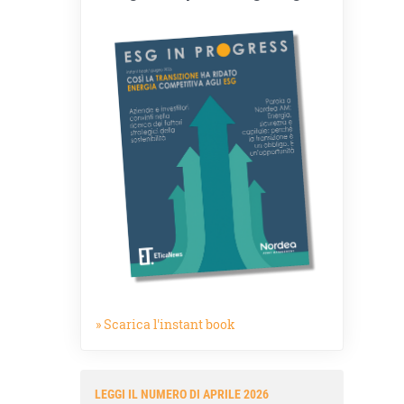
» Scarica l'instant book
LEGGI IL NUMERO DI APRILE 2026