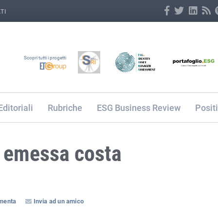
TI
Scopri tutti i progetti
Editoriali
Rubriche
ESG Business Review
Posit
2 emessa costa
menta
Invia ad un amico