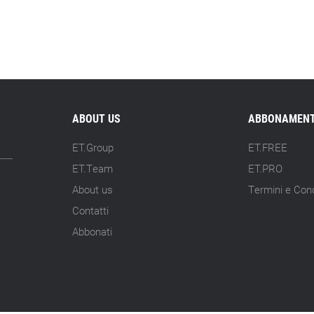
ABOUT US
ABBONAMENT
ET.Group
ET.FREE
ET.Team
ET.PRO
About us
Termini e Cond
Contatti
Abbonati