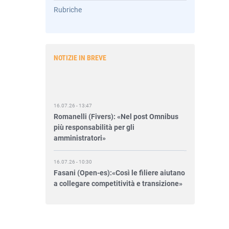
Rubriche
NOTIZIE IN BREVE
16.07.26 - 13:47
Romanelli (Fivers): «Nel post Omnibus
più responsabilità per gli
amministratori»
16.07.26 - 10:30
Fasani (Open-es):«Così le filiere aiutano
a collegare competitività e transizione»
15.07.26 - 12:37
Locati (De Nora): «Il valore di una
governance forte»