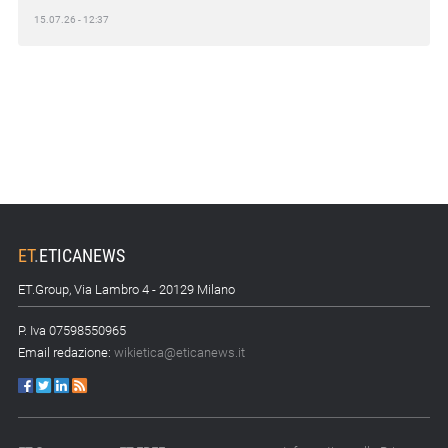
15.07.26 - 12:37
Locati (De Nora): «Il valore di una governance forte»
15.07.26 - 10:00
Astm, primo Green Finance Framework per investimenti
sostenibili
15.07.26 - 8:00
Direttiva Empowering: come gestire le vecchie scorte
14.07.26 - 12:20
Gramegna (ERG): «Valutare gli impatti ESG degli
ET
.
ETICANEWS
investimenti»
ET.Group, Via Lambro 4 - 20129 Milano
14.07.26 - 11:00
P. Iva 07598550965
Tornano le Settimane SRI: oltre 20 appuntamenti
Email redazione:
wikietica@eticanews.it
14.07.26 - 10:00
Mcc colloca social bond da 500 mln
14.07.26 - 8:00