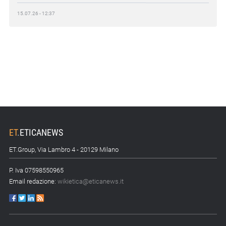
15.07.26 - 12:37
Locati (De Nora): «Il valore di una governance forte»
15.07.26 - 10:00
Astm, primo Green Finance Framework per investimenti
sostenibili
15.07.26 - 8:00
Direttiva Empowering: come gestire le vecchie scorte
14.07.26 - 12:20
Gramegna (ERG): «Valutare gli impatti ESG degli
ET
.
ETICANEWS
investimenti»
ET.Group, Via Lambro 4 - 20129 Milano
14.07.26 - 11:00
P. Iva 07598550965
Tornano le Settimane SRI: oltre 20 appuntamenti
Email redazione:
wikietica@eticanews.it
14.07.26 - 10:00
Mcc colloca social bond da 500 mln
14.07.26 - 8:00