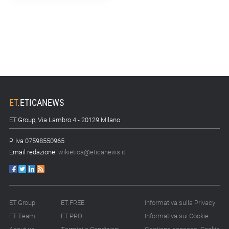
15.07.26 - 10:00
Astm, primo Green
Finance Framework per
investimenti sostenibili
15.07.26 - 8:00
Direttiva Empowering:
come gestire le vecchie
ET
.
ETICANEWS
scorte
ET.Group, Via Lambro 4 - 20129 Milano
14.07.26 - 12:20
Gramegna (ERG):
P. Iva 07598550965
«Valutare gli impatti ESG
Email redazione:
wikietica@eticanews.it
degli investimenti»
14.07.26 - 11:00
Tornano le Settimane
SRI: oltre 20
ET.Group
ET.FREE
Informativa sulla Privacy
appuntamenti
ET.Team
ET.PRO
Informativa sui Cookie