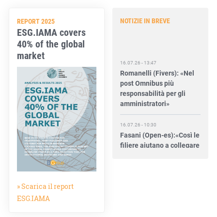
NOTIZIE IN BREVE
REPORT 2025
ESG.IAMA covers
40% of the global
market
16.07.26 - 13:47
Romanelli (Fivers): «Nel
post Omnibus più
responsabilità per gli
amministratori»
16.07.26 - 10:30
Fasani (Open-es):«Così le
filiere aiutano a collegare
competitività e
transizione»
15.07.26 - 12:37
» Scarica il report
Locati (De Nora): «Il
ESG.IAMA
valore di una governance
forte»