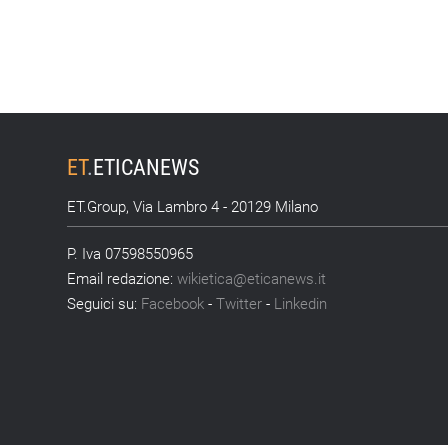
ET
.
ETICANEWS
ET.Group, Via Lambro 4 - 20129 Milano
P. Iva 07598550965
Email redazione:
wikietica@eticanews.it
Seguici su:
Facebook
-
Twitter
-
Linkedin