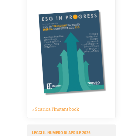
» Scarica l'instant book
LEGGI IL NUMERO DI APRILE 2026