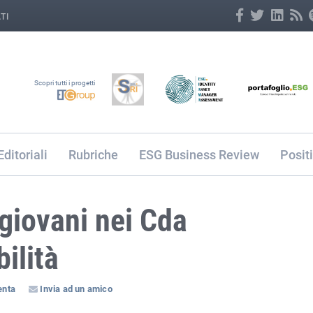
TI
Scopri tutti i progetti
Editoriali
Rubriche
ESG Business Review
Posit
i giovani nei Cda
ilità
nta
Invia ad un amico