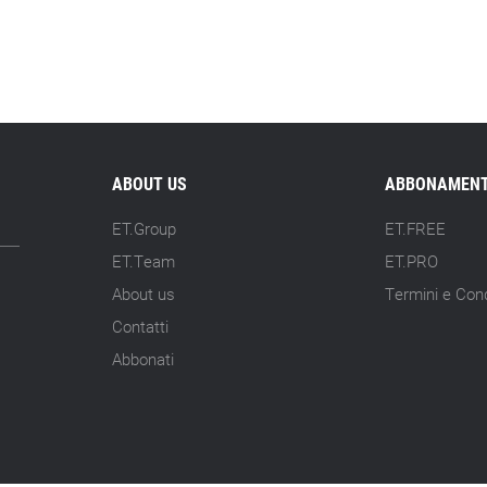
ABOUT US
ABBONAMENT
ET.Group
ET.FREE
ET.Team
ET.PRO
About us
Termini e Cond
Contatti
Abbonati