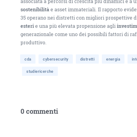
associata a percorsi di crescita più dinamici e a 
sostenibilità
e asset immateriali. Il rapporto evid
35 operano nei distretti con migliori prospettive 
esteri
e una più elevata propensione agli
investim
generazionale come uno dei possibili fattori di r
produttivo.
cda
cybersecurity
distretti
energia
int
studiericerche
0 commenti