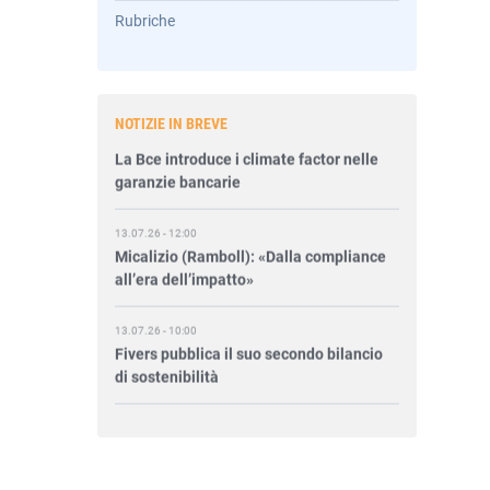
Rubriche
14.07.26 - 10:00
Mcc colloca social bond da 500 mln
14.07.26 - 8:00
NOTIZIE IN BREVE
La Bce introduce i climate factor nelle
garanzie bancarie
13.07.26 - 12:00
Micalizio (Ramboll): «Dalla compliance
all’era dell’impatto»
13.07.26 - 10:00
Fivers pubblica il suo secondo bilancio
di sostenibilità
13.07.26 - 8:45
Intesa Assicurazioni, startup e Pmi per
accelerare la transizione