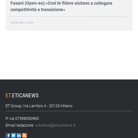
competitività e transizione»
15.07.26 - 12:37
Locati (De Nora): «Il valore di una governance forte»
15.07.26 - 10:00
Astm, primo Green Finance Framework per investimenti
sostenibili
15.07.26 - 8:00
Direttiva Empowering: come gestire le vecchie scorte
14.07.26 - 12:20
Gramegna (ERG): «Valutare gli impatti ESG degli
ET
.
ETICANEWS
investimenti»
ET.Group, Via Lambro 4 - 20129 Milano
14.07.26 - 11:00
P. Iva 07598550965
Tornano le Settimane SRI: oltre 20 appuntamenti
Email redazione:
wikietica@eticanews.it
14.07.26 - 10:00