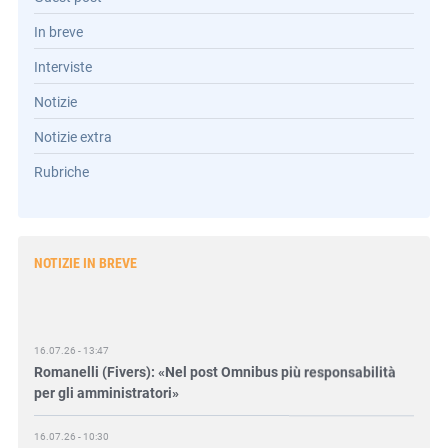
In breve
Interviste
Notizie
Notizie extra
Rubriche
NOTIZIE IN BREVE
16.07.26 - 13:47
Romanelli (Fivers): «Nel post Omnibus più responsabilità
per gli amministratori»
16.07.26 - 10:30
Fasani (Open-es):«Così le filiere aiutano a collegare