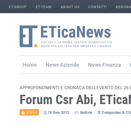
ET.GROUP
ET.TEAM
ABOUT US
CONTATTI
ABBONA
DAL 2011, LA PRIMA TESTATA GIORNALISTICA
DEDICATA AGLI ESG PER IMPRESE E FINANZA
Home
Aziende
Finanza
APPROFONDIMENTI E CRONACA DELL'EVENTO DEL 26 
Forum Csr Abi, ETicaN
18 Gen 2012
Notizie
Companies & C
ET.Pro