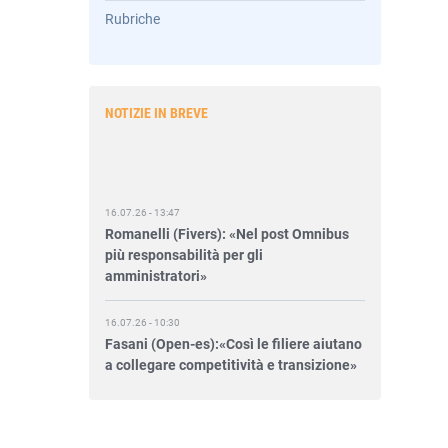
Rubriche
NOTIZIE IN BREVE
16.07.26 - 13:47
Romanelli (Fivers): «Nel post Omnibus
più responsabilità per gli
amministratori»
16.07.26 - 10:30
Fasani (Open-es):«Così le filiere aiutano
a collegare competitività e transizione»
15.07.26 - 12:37
Locati (De Nora): «Il valore di una
governance forte»