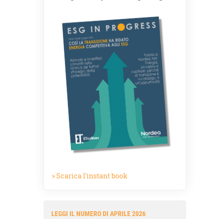
» Scarica l'instant book
LEGGI IL NUMERO DI APRILE 2026