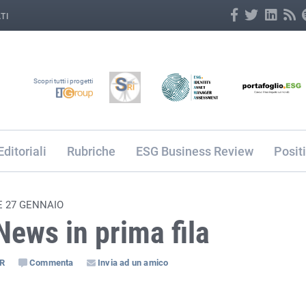
TI
Scopri tutti i progetti
Editoriali
Rubriche
ESG Business Review
Posit
E 27 GENNAIO
ews in prima fila
SR
Commenta
Invia ad un amico