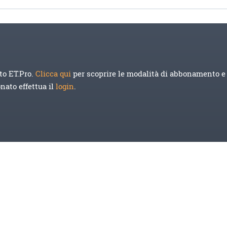
to ET.Pro.
Clicca qui
per scoprire le modalità di abbonamento e 
onato effettua il
login
.