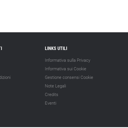
15.07.26 - 10:00
Astm, primo Green Finance Framework
per investimenti sostenibili
15.07.26 - 8:00
Direttiva Empowering: come gestire le
vecchie scorte
I
LINKS UTILI
14.07.26 - 12:20
Informativa sulla Privacy
Gramegna (ERG): «Valutare gli impatti
Informativa sui Cookie
ESG degli investimenti»
izioni
Gestione consensi Cookie
14.07.26 - 11:00
Note Legali
Tornano le Settimane SRI: oltre 20
Credits
appuntamenti
Eventi
14.07.26 - 10:00
Mcc colloca social bond da 500 mln