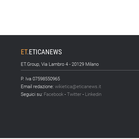
ET
.
ETICANEWS
ET.Group, Via Lambro 4 - 20129 Milano
P. Iva 07598550965
Email redazione:
wikietica@eticanews.it
Seguici su:
Facebook
-
Twitter
-
Linkedin