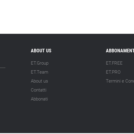
ABOUT US
ABBONAMENT
ET.Group
ET.FREE
ET.Team
ET.PRO
About us
Termini e Cond
Contatti
Abbonati