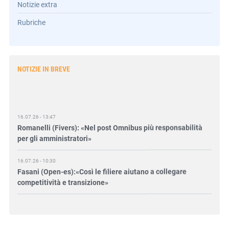
Notizie extra
Rubriche
NOTIZIE IN BREVE
16.07.26 - 13:47
Romanelli (Fivers): «Nel post Omnibus più responsabilità
per gli amministratori»
16.07.26 - 10:30
Fasani (Open-es):«Così le filiere aiutano a collegare
competitività e transizione»
15.07.26 - 12:37
Locati (De Nora): «Il valore di una governance forte»