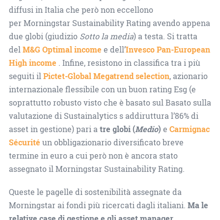
diffusi in Italia che però non eccellono
per Morningstar Sustainability Rating avendo appena
due globi (giudizio
Sotto la media
) a testa. Si tratta
del
M&G Optimal income
e dell’
Invesco Pan-European
High income
. Infine, resistono in classifica tra i più
seguiti il
Pictet-Global Megatrend selection
, azionario
internazionale flessibile con un buon rating Esg (e
soprattutto robusto visto che è basato sul Basato sulla
valutazione di Sustainalytics s addiruttura l’86% di
asset in gestione) pari a
tre globi (
Medio
)
e
Carmignac
Sécurité
un obbligazionario diversificato breve
termine in euro a cui però non è ancora stato
assegnato il Morningstar Sustainability Rating.
Queste le pagelle di sostenibilità assegnate da
Morningstar ai fondi più ricercati dagli italiani.
Ma le
relative case di gestione e gli asset manager