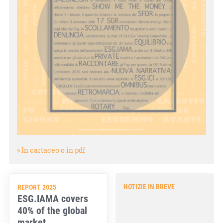
» In cartaceo o in pdf
NOTIZIE IN BREVE
REPORT 2025
ESG.IAMA covers
40% of the global
16.07.26 - 13:47
market