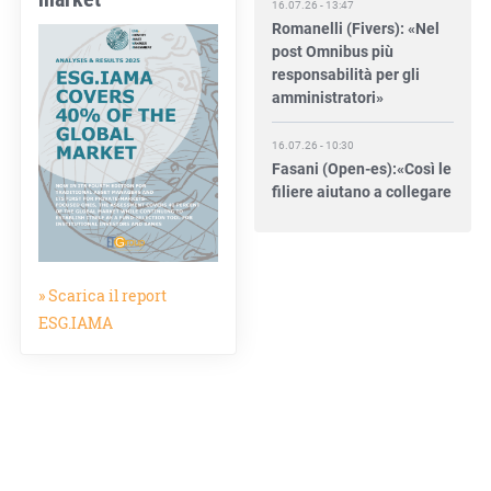
Romanelli (Fivers): «Nel
post Omnibus più
responsabilità per gli
amministratori»
16.07.26 - 10:30
Fasani (Open-es):«Così le
filiere aiutano a collegare
competitività e
transizione»
15.07.26 - 12:37
Locati (De Nora): «Il
» Scarica il report
valore di una governance
ESG.IAMA
forte»
15.07.26 - 10:00
Astm, primo Green
Finance Framework per
investimenti sostenibili