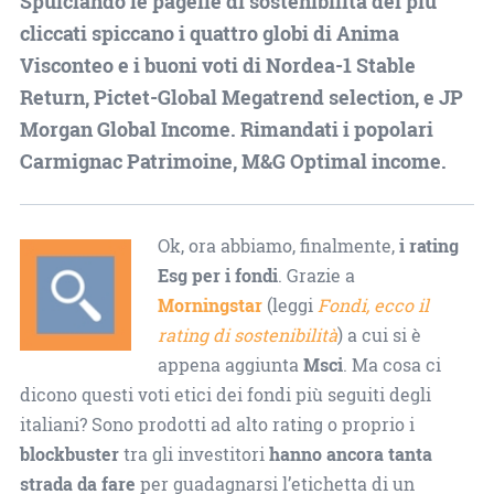
Spulciando le pagelle di sostenibilità dei più
cliccati spiccano i quattro globi di Anima
Visconteo e i buoni voti di Nordea-1 Stable
Return, Pictet-Global Megatrend selection, e JP
Morgan Global Income. Rimandati i popolari
Carmignac Patrimoine, M&G Optimal income.
Ok, ora abbiamo, finalmente,
i rating
Esg per i fondi
. Grazie a
Morningstar
(leggi
Fondi, ecco il
rating di sostenibilità
) a cui si è
appena aggiunta
Msci
. Ma cosa ci
dicono questi voti etici dei fondi più seguiti degli
italiani? Sono prodotti ad alto rating o proprio i
blockbuster
tra gli investitori
hanno ancora tanta
strada da fare
per guadagnarsi l’etichetta di un