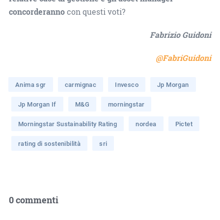
concorderanno
con questi voti?
Fabrizio Guidoni
@FabriGuidoni
Anima sgr
carmignac
Invesco
Jp Morgan
Jp Morgan If
M&G
morningstar
Morningstar Sustainability Rating
nordea
Pictet
rating di sostenibilità
sri
0 commenti