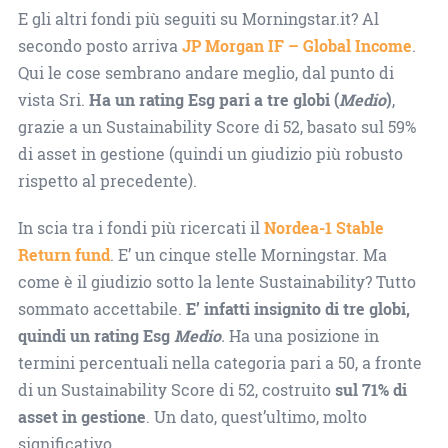
E gli altri fondi più seguiti su Morningstar.it? Al
secondo posto arriva
JP Morgan IF – Global Income
.
Qui le cose sembrano andare meglio, dal punto di
vista Sri.
Ha un rating Esg pari a tre globi (
Medio
)
,
grazie a un Sustainability Score di 52, basato sul 59%
di asset in gestione (quindi un giudizio più robusto
rispetto al precedente).
In scia tra i fondi più ricercati il
Nordea-1 Stable
Return fund
. E’ un cinque stelle Morningstar. Ma
come è il giudizio sotto la lente Sustainability? Tutto
sommato accettabile.
E’ infatti insignito di tre globi,
quindi un rating Esg
Medio
.
Ha una posizione in
termini percentuali nella categoria pari a 50, a fronte
di un Sustainability Score di 52, costruito
sul 71% di
asset in gestione
. Un dato, quest’ultimo, molto
significativo.