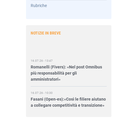
Rubriche
NOTIZIE IN BREVE
16.07.26 - 13:47
Romanelli (Fivers): «Nel post Omnibus
più responsabilità per gli
amministratori»
16.07.26 - 10:30
Fasani (Open-es):«Così le filiere aiutano
a collegare competitività e transizione»
15.07.26 - 12:37
Locati (De Nora): «Il valore di una
governance forte»