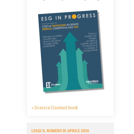
» Scarica l'instant book
LEGGI IL NUMERO DI APRILE 2026