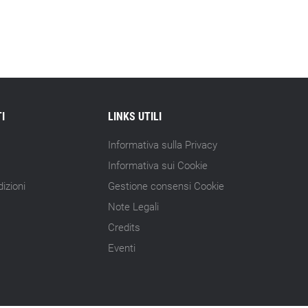
15.07.26 - 10:00
Astm, primo Green Finance Framework
per investimenti sostenibili
15.07.26 - 8:00
Direttiva Empowering: come gestire le
vecchie scorte
I
LINKS UTILI
14.07.26 - 12:20
Informativa sulla Privacy
Gramegna (ERG): «Valutare gli impatti
Informativa sui Cookie
ESG degli investimenti»
izioni
Gestione consensi Cookie
14.07.26 - 11:00
Note Legali
Tornano le Settimane SRI: oltre 20
Credits
appuntamenti
Eventi
14.07.26 - 10:00
Mcc colloca social bond da 500 mln
14.07.26 - 8:00