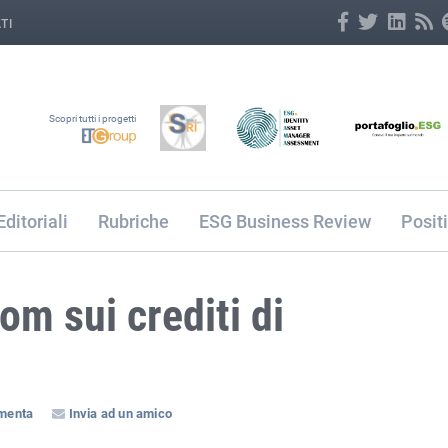
TI
Scopri tutti i progetti
Editoriali
Rubriche
ESG Business Review
Posit
om sui crediti di
menta
Invia ad un amico