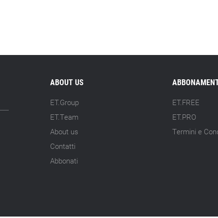
ABOUT US
ABBONAMENT
ET.Group
ET.FREE
ET.Team
ET.PRO
About us
Termini e Cond
Contatti
Abbonati