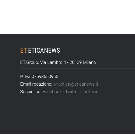
ET
.
ETICANEWS
ET.Group, Via Lambro 4 - 20129 Milano
P. Iva 07598550965
Email redazione:
wikietica@eticanews.it
Seguici su:
Facebook
-
Twitter
-
Linkedin