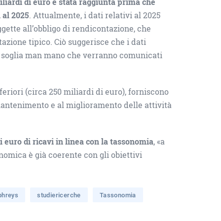
miliardi di euro è stata raggiunta prima che
i al 2025
. Attualmente, i dati relativi al 2025
gette all’obbligo di rendicontazione, che
azione tipico. Ciò suggerisce che i dati
ale soglia man mano che verranno comunicati
eriori (circa 250 miliardi di euro), forniscono
l mantenimento e al miglioramento delle attività
i euro di ricavi in linea con la tassonomia
, «a
nomica è già coerente con gli obiettivi
phreys
studiericerche
Tassonomia