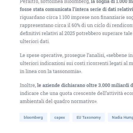
Peraltro, sottolinea Bloomberg,
la soglia di 1.000 
fosse stata comunicata l’intera serie di dati relativ
riguardano circa 1.100 imprese non finanziarie sog
rappresentano circa il 60% di un ciclo di rendicont
definitivi relativi al 2025 potrebbero superare t
ulteriori dati.
Le spese operative, prosegue l’analisi, «sebbene inf
ulteriori indicazioni sui costi ricorrenti legati a
in linea con la tassonomia».
Inoltre,
le aziende dichiarano oltre 3.000 miliardi d
indicare che una quota crescente dell’attività eco
ambientali del quadro normativo».
bloomberg
capex
EU Taxonomy
Nadia Hum