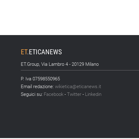
ET
.
ETICANEWS
ET.Group, Via Lambro 4 - 20129 Milano
P. Iva 07598550965
Email redazione:
wikietica@eticanews.it
Seguici su:
Facebook
-
Twitter
-
Linkedin