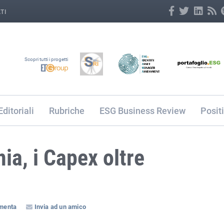
TI
Scopri tutti i progetti
Editoriali
Rubriche
ESG Business Review
Posit
a, i Capex oltre
menta
Invia ad un amico