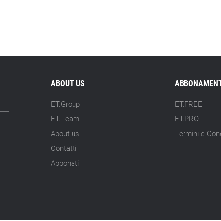
ABOUT US
ABBONAMENT
ET.Group
ET.FREE
ET.Team
ET.PRO
About us
Termini e Cond
Contatti
Abbonati