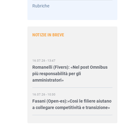
Rubriche
NOTIZIE IN BREVE
16.07.26 - 13:47
Romanelli (Fivers): «Nel post Omnibus
più responsabilità per gli
amministratori»
16.07.26 - 10:30
Fasani (Open-es):«Così le filiere aiutano
a collegare competitività e transizione»
15.07.26 - 12:37
Locati (De Nora): «Il valore di una
governance forte»