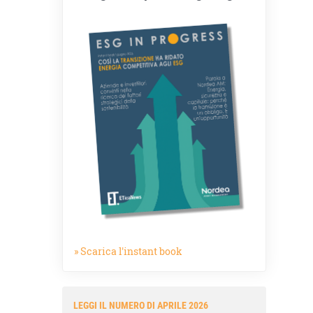
» Scarica l'instant book
LEGGI IL NUMERO DI APRILE 2026