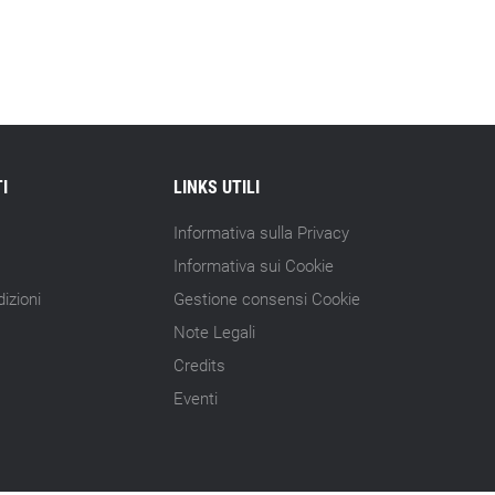
15.07.26 - 10:00
Astm, primo Green Finance Framework
per investimenti sostenibili
15.07.26 - 8:00
Direttiva Empowering: come gestire le
vecchie scorte
I
LINKS UTILI
14.07.26 - 12:20
Gramegna (ERG): «Valutare gli impatti
Informativa sulla Privacy
ESG degli investimenti»
Informativa sui Cookie
izioni
Gestione consensi Cookie
14.07.26 - 11:00
Tornano le Settimane SRI: oltre 20
Note Legali
appuntamenti
Credits
Eventi
14.07.26 - 10:00
Mcc colloca social bond da 500 mln
14.07.26 - 8:00