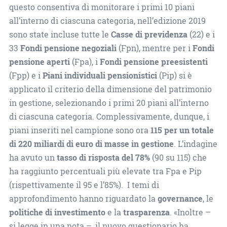
questo consentiva di monitorare i primi 10 piani
all’interno di ciascuna categoria, nell’edizione 2019
sono state incluse tutte le
Casse di previdenza
(22) e i
33
Fondi pensione negoziali
(Fpn), mentre per i
Fondi
pensione aperti
(Fpa), i
Fondi pensione preesistenti
(Fpp) e i
Piani individuali pensionistici
(Pip) si è
applicato il criterio della dimensione del patrimonio
in gestione, selezionando i primi 20 piani all’interno
di ciascuna categoria. Complessivamente, dunque, i
piani inseriti nel campione sono ora
115 per un totale
di 220 miliardi di euro di masse in gestione
. L’indagine
ha avuto un
tasso di risposta del 78%
(90 su 115) che
ha raggiunto percentuali più elevate tra Fpa e Pip
(rispettivamente il 95 e l’85%). I temi di
approfondimento hanno riguardato la
governance
, le
politiche di investimento
e la
trasparenza
. «Inoltre –
si legge in una nota –, il nuovo questionario ha