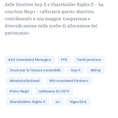
delle Direttive Iorp II e Shareholder Rights II – ha
concluso Negri – rafforzerà questo obiettivo,
contribuendo a una maggior trasparenza e
diversificazione nelle scelte di allocazione del
patrimonio».
AXA Investment Managers
FFS
fondi pensione
forum per la finanza sostenibile
Iorp II
Mefop
MondoInstitutional
NN Investment Partners
Pietro Negri
settimana Sri 2019
Shareholders Rights II
sri
Vigeo Eiris