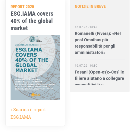
NOTIZIE IN BREVE
REPORT 2025
ESG.IAMA covers
40% of the global
16.07.26 - 13:47
market
Romanelli (Fivers): «Nel
post Omnibus più
responsabilità per gli
amministratori»
16.07.26 - 10:30
Fasani (Open-es):«Così le
filiere aiutano a collegare
competitività e
transizione»
15.07.26 - 12:37
Locati (De Nora): «Il
» Scarica il report
valore di una governance
ESG.IAMA
forte»
15.07.26 - 10:00