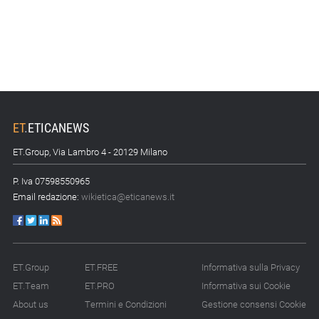
Astm, primo Green
Finance Framework per
investimenti sostenibili
15.07.26 - 8:00
Direttiva Empowering:
come gestire le vecchie
scorte
ET
.
ETICANEWS
14.07.26 - 12:20
ET.Group, Via Lambro 4 - 20129 Milano
Gramegna (ERG):
«Valutare gli impatti ESG
P. Iva 07598550965
degli investimenti»
Email redazione:
wikietica@eticanews.it
14.07.26 - 11:00
Tornano le Settimane
SRI: oltre 20
appuntamenti
ET.Group
ET.FREE
Informativa sulla Privacy
ET.Team
ET.PRO
Informativa sui Cookie
14.07.26 - 10:00
About us
Termini e Condizioni
Gestione consensi Cookie
Mcc colloca social bond