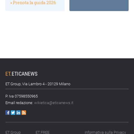
» Prenota la guida 2026
ET
.
ETICANEWS
ET.Group, Via Lambro 4 - 20129 Milano
P. Iva 07598550965
Email redazione:
wikietica@eticanews.it
ET.Group
ET.FREE
Informativa sulla Privacy