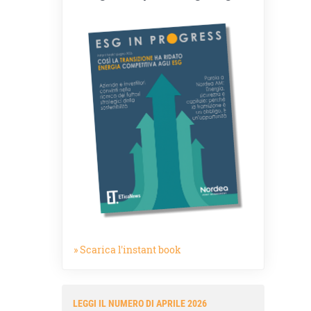
» Scarica l'instant book
LEGGI IL NUMERO DI APRILE 2026