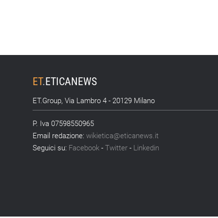
ET
.
ETICANEWS
ET.Group, Via Lambro 4 - 20129 Milano
P. Iva 07598550965
Email redazione:
wikietica@eticanews.it
Seguici su:
Facebook
-
Twitter
-
Linkedin