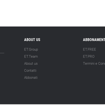
ABOUT US
ABBONAMENT
ET.Group
ET.FREE
ET.Team
ET.PRO
About us
Termini e Cond
Contatti
Abbonati