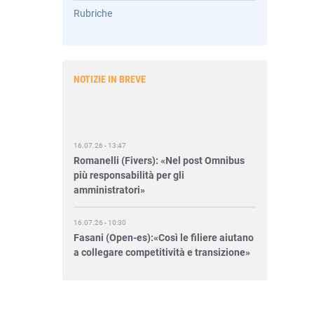
Rubriche
NOTIZIE IN BREVE
16.07.26 - 13:47
Romanelli (Fivers): «Nel post Omnibus
più responsabilità per gli
amministratori»
16.07.26 - 10:30
Fasani (Open-es):«Così le filiere aiutano
a collegare competitività e transizione»
15.07.26 - 12:37
Locati (De Nora): «Il valore di una
governance forte»