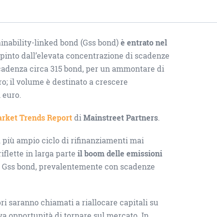
ainability-linked bond (Gss bond)
è entrato nel
 spinto dall’elevata concentrazione di scadenze
scadenza circa 315 bond, per un ammontare di
ro; il volume è destinato a crescere
i euro.
rket Trends Report
di
Mainstreet Partners
.
 più ampio ciclo di rifinanziamenti mai
iflette in larga parte
il boom delle emissioni
di Gss bond, prevalentemente con scadenze
ori saranno chiamati a riallocare capitali su
va opportunità di tornare sul mercato. In