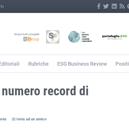
TI
Scopri tutti i progetti
Editoriali
Rubriche
ESG Business Review
Posit
 numero record di
nta
Invia ad un amico