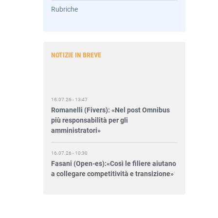
Rubriche
NOTIZIE IN BREVE
16.07.26 - 13:47
Romanelli (Fivers): «Nel post Omnibus
più responsabilità per gli
amministratori»
16.07.26 - 10:30
Fasani (Open-es):«Così le filiere aiutano
a collegare competitività e transizione»
15.07.26 - 12:37
Locati (De Nora): «Il valore di una
governance forte»