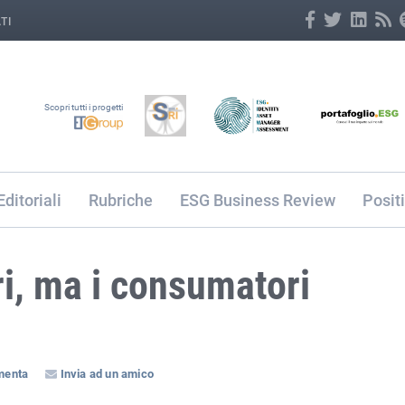
TI
Scopri tutti i progetti
Editoriali
Rubriche
ESG Business Review
Posit
ri, ma i consumatori
enta
Invia ad un amico