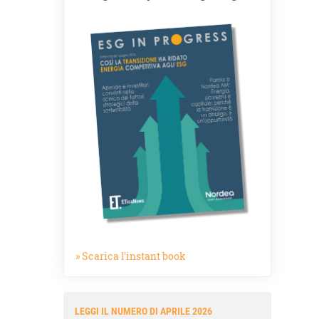
» Scarica l'instant book
LEGGI IL NUMERO DI APRILE 2026