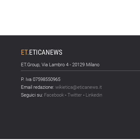
ET
.
ETICANEWS
ET.Group, Via Lambro 4 - 20129 Milano
P. Iva 07598550965
Email redazione:
wikietica@eticanews.it
Seguici su:
Facebook
-
Twitter
-
Linkedin