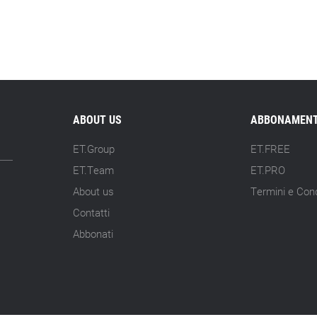
ABOUT US
ABBONAMENT
ET.Group
ET.FREE
ET.Team
ET.PRO
About us
Termini e Cond
Contatti
Abbonati