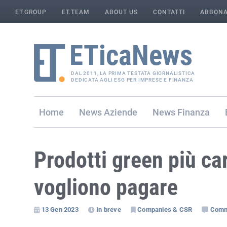
ET.GROUP
ET.TEAM
ABOUT US
CONTATTI
ABBONA
DAL 2011, LA PRIMA TESTATA GIORNALISTICA
DEDICATA AGLI ESG PER IMPRESE E FINANZA
Home
Aziende
Finanza
Prodotti green più ca
vogliono pagare
13 Gen 2023
In breve
Companies & CSR
Comm