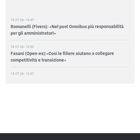
16.07.26 - 13:47
Romanelli (Fivers): «Nel post Omnibus più responsabilità
per gli amministratori»
16.07.26 - 10:30
Fasani (Open-es):«Così le filiere aiutano a collegare
competitività e transizione»
15.07.26 - 12:37
Locati (De Nora): «Il valore di una governance forte»
15.07.26 - 10:00
Astm, primo Green Finance Framework per investimenti
sostenibili
15.07.26 - 8:00
Direttiva Empowering: come gestire le vecchie scorte
14.07.26 - 12:20