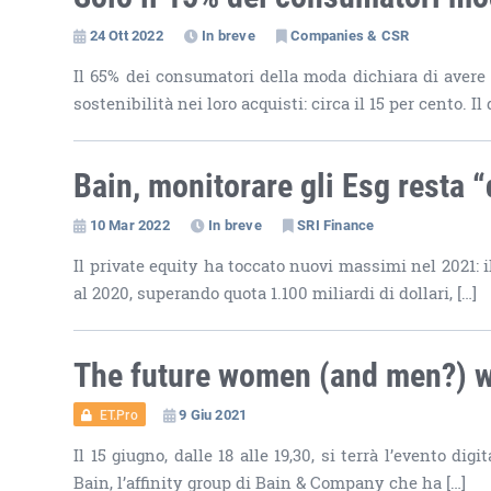
24 Ott 2022
In breve
Companies & CSR
Il 65% dei consumatori della moda dichiara di avere 
sostenibilità nei loro acquisti: circa il 15 per cento. Il 
Bain, monitorare gli Esg resta “d
10 Mar 2022
In breve
SRI Finance
Il private equity ha toccato nuovi massimi nel 2021: il
al 2020, superando quota 1.100 miliardi di dollari, […]
The future women (and men?) 
9 Giu 2021
ET.Pro
Il 15 giugno, dalle 18 alle 19,30, si terrà l’evento
Bain, l’affinity group di Bain & Company che ha […]