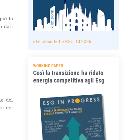
più lo
i dati
» Le classifiche ESG.ICI 2026
WORKING PAPER
Così la transizione ha ridato
energia competitiva agli Esg
le del
te dei