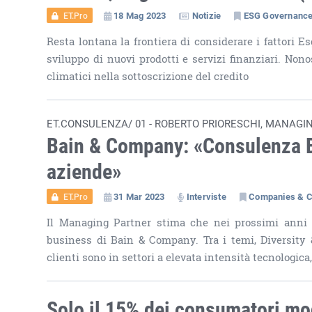
18 Mag 2023
Notizie
ESG Governanc
ET.Pro
Resta lontana la frontiera di considerare i fattori E
sviluppo di nuovi prodotti e servizi finanziari. Nono
climatici nella sottoscrizione del credito
ET.CONSULENZA/ 01 - ROBERTO PRIORESCHI, MANAGI
Bain & Company: «Consulenza Es
aziende»
31 Mar 2023
Interviste
Companies & 
ET.Pro
Il Managing Partner stima che nei prossimi anni 
business di Bain & Company. Tra i temi, Diversity 
clienti sono in settori a elevata intensità tecnologica
Solo il 15% dei consumatori m