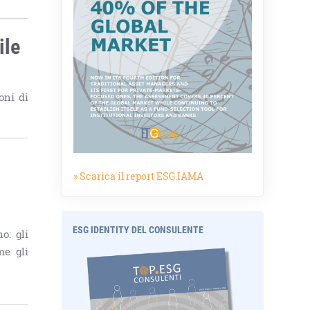
ile
oni di
» Scarica il report ESG.IAMA
ESG IDENTITY DEL CONSULENTE
o: gli
me gli