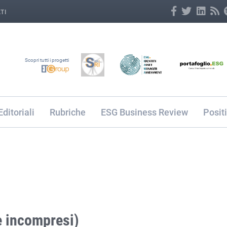
TI
Scopri tutti i progetti
Editoriali
Rubriche
ESG Business Review
Posit
e incompresi)