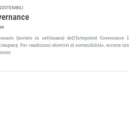
SOSTENIBILI
overnance
SR
onario (inviato in settimana) dell'Integrated Governance 
Company. Per «ambiziosi obiettivi di sostenibilità», occorre int
nterno