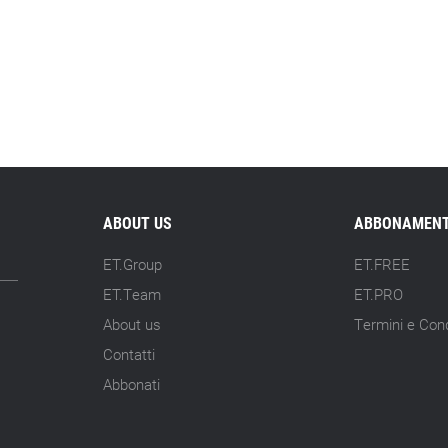
ABOUT US
ABBONAMENT
ET.Group
ET.FREE
ET.Team
ET.PRO
About us
Termini e Cond
Contatti
Abbonati