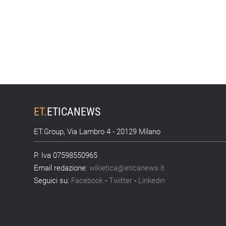
ET
.
ETICANEWS
ET.Group, Via Lambro 4 - 20129 Milano
P. Iva 07598550965
Email redazione:
wikietica@eticanews.it
Seguici su:
Facebook
-
Twitter
-
Linkedin