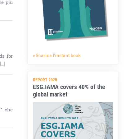
re più
» Scarica l'instant book
ds for
[…]
REPORT 2025
ESG.IAMA covers 40% of the
global market
a” che