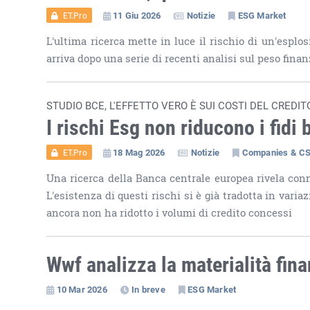
11 Giu 2026
Notizie
ESG Market
ET.Pro
L'ultima ricerca mette in luce il rischio di un'esplo
arriva dopo una serie di recenti analisi sul peso fina
STUDIO BCE, L'EFFETTO VERO È SUI COSTI DEL CREDIT
I rischi Esg non riducono i fidi 
18 Mag 2026
Notizie
Companies & C
ET.Pro
Una ricerca della Banca centrale europea rivela conne
L'esistenza di questi rischi si è già tradotta in vari
ancora non ha ridotto i volumi di credito concessi
Wwf analizza la materialità fina
10 Mar 2026
In breve
ESG Market