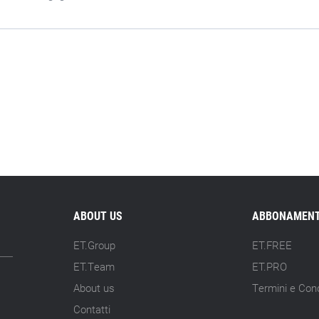
ABOUT US
ABBONAMENT
ET.Group
ET.FREE
ET.Team
ET.PRO
About us
Termini e Cond
Contatti