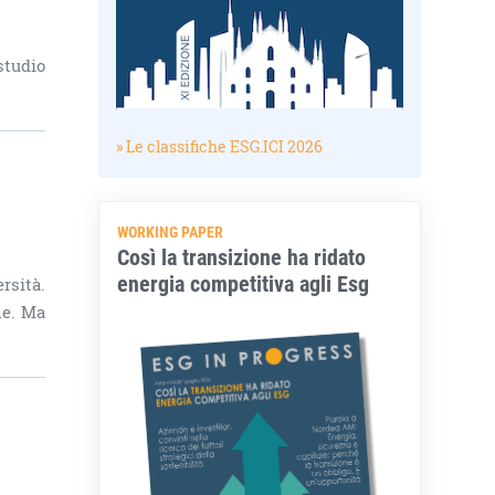
studio
» Le classifiche ESG.ICI 2026
WORKING PAPER
Così la transizione ha ridato
energia competitiva agli Esg
rsità.
he. Ma