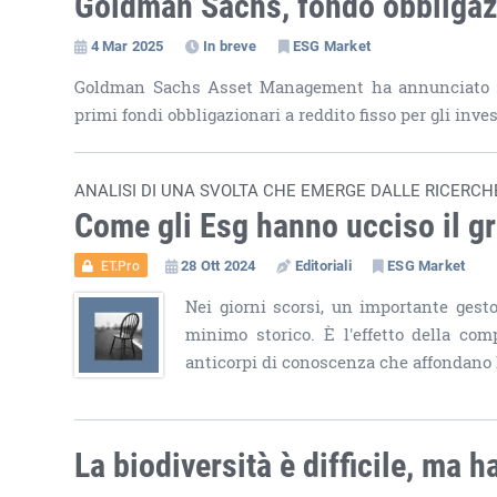
Goldman Sachs, fondo obbligazi
4 Mar 2025
In breve
ESG Market
Goldman Sachs Asset Management ha annunciato lo 
primi fondi obbligazionari a reddito fisso per gli inve
ANALISI DI UNA SVOLTA CHE EMERGE DALLE RICERCH
Come gli Esg hanno ucciso il 
28 Ott 2024
Editoriali
ESG Market
ET.Pro
Nei giorni scorsi, un importante gest
minimo storico. È l'effetto della com
anticorpi di conoscenza che affondano 
La biodiversità è difficile, ma 