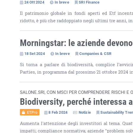
24 Ott 2024
In breve
SRI Finance
Il patrimonio globale in fondi aperti ed Etf incent
ridotto, è più che raddoppiato negli ultimi tre anni, in
Morningstar: le aziende devono 
18 Set 2024
In breve
Companies & CSR
Si torna a parlare di biodiversità, complice l’avvi
Parties, in programma dal prossimo 21 ottobre 2024 in
SALONE.SRI, CON MSCI PER COMPRENDERE RISCHI E 
Biodiversity, perché interessa ag
8 Feb 2024
Notizie
Sustainability Tre
ET.Pro
Aumenta l'attenzione degli investitori al tema. Quattr
impatti; compliance normativa; aziende "problem sol