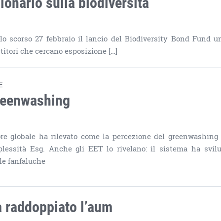
onario sulla biodiversità
scorso 27 febbraio il lancio del Biodiversity Bond Fund u
stitori che cercano esposizione […]
E
greenwashing
ore globale ha rilevato come la percezione del greenwashing 
plessità Esg. Anche gli EET lo rivelano: il sistema ha svil
le fanfaluche
ha raddoppiato l’aum