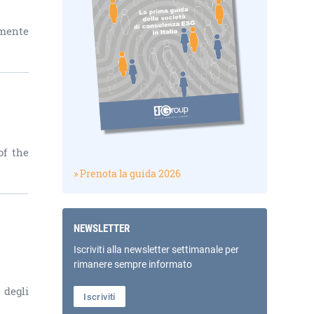
amente
of the
» Prenota la guida 2026
NEWSLETTER
Iscriviti alla newsletter settimanale per
rimanere sempre informato
 degli
Iscriviti