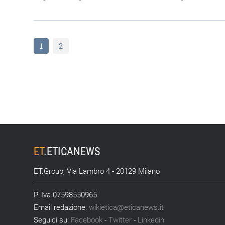
1
2
ET
.
ETICANEWS
ET.Group, Via Lambro 4 - 20129 Milano
P. Iva 07598550965
Email redazione:
wikietica@eticanews.it
Seguici su:
Facebook
-
Twitter
-
Linkedin