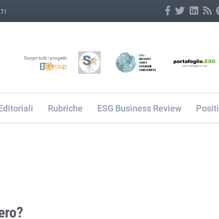
TI
Scopri tutti i progetti
Editoriali
Rubriche
ESG Business Review
Posit
ero?