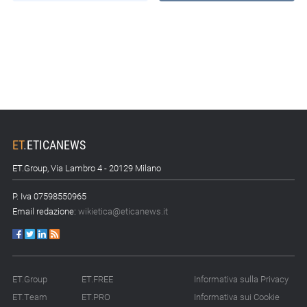
ET
.
ETICANEWS
ET.Group, Via Lambro 4 - 20129 Milano
P. Iva 07598550965
Email redazione:
wikietica@eticanews.it
ET.Group
ET.FREE
Informativa sulla Privacy
ET.Team
ET.PRO
Informativa sui Cookie