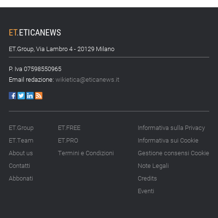
ET
.
ETICANEWS
ET.Group, Via Lambro 4 - 20129 Milano
P. Iva 07598550965
Email redazione:
wikietica@eticanews.it
ET.Group
ET.FREE
Informativa sulla Privacy
ET.Team
ET.PRO
Informativa sui Cookie
About us
Termini e Condizioni
Gestione consensi Cookie
Contatti
Note Legali
Abbonati
Credits
Eventi