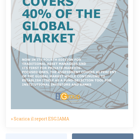
» Scarica il report ESG.IAMA