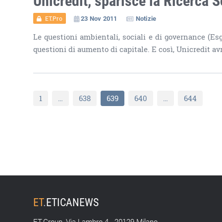
23 Nov 2011
Notizie
ET.Pro
Le questioni ambientali, sociali e di governance (Es
questioni di aumento di capitale. E così, Unicredit av
1
…
638
639
640
…
644
ET
.
ETICANEWS
ET.Group, Via Lambro 4 - 20129 Milano