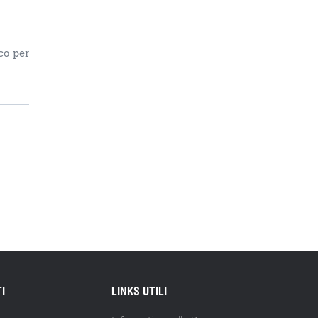
co per
I
LINKS UTILI