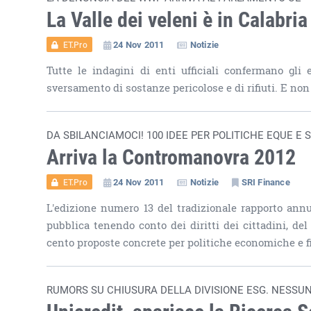
La Valle dei veleni è in Calabria
24 Nov 2011
Notizie
ET.Pro
Tutte le indagini di enti ufficiali confermano gli
sversamento di sostanze pericolose e di rifiuti. E non 
DA SBILANCIAMOCI! 100 IDEE PER POLITICHE EQUE E S
Arriva la Contromanovra 2012
24 Nov 2011
Notizie
SRI Finance
ET.Pro
L'edizione numero 13 del tradizionale rapporto ann
pubblica tenendo conto dei diritti dei cittadini, del
cento proposte concrete per politiche economiche e fi
RUMORS SU CHIUSURA DELLA DIVISIONE ESG. NESSU
Unicredit, sparisce la Ricerca S