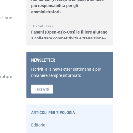
amministratori»
al suo
16.07.26 - 10:30
Fasani (Open-es):«Così le filiere aiutano
a collegare competitività e transizione»
15.07.26 - 12:37
Locati (De Nora): «Il valore di una
governance forte»
NEWSLETTER
Iscriviti alla newsletter settimanale per
15.07.26 - 10:00
rimanere sempre informato
natore
Astm, primo Green Finance Framework
per investimenti sostenibili
Iscriviti
15.07.26 - 8:00
Direttiva Empowering: come gestire le
vecchie scorte
ARTICOLI PER TIPOLOGIA
Editoriali
14.07.26 - 12:20
Gramegna (ERG): «Valutare gli impatti