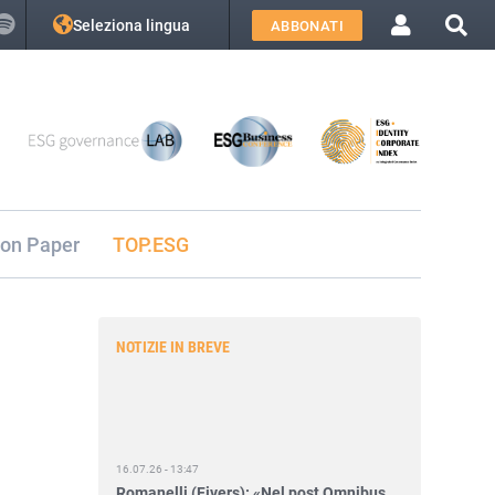
Seleziona lingua
ABBONATI
ion Paper
TOP.ESG
NOTIZIE IN BREVE
16.07.26 - 13:47
Romanelli (Fivers): «Nel post Omnibus
più responsabilità per gli