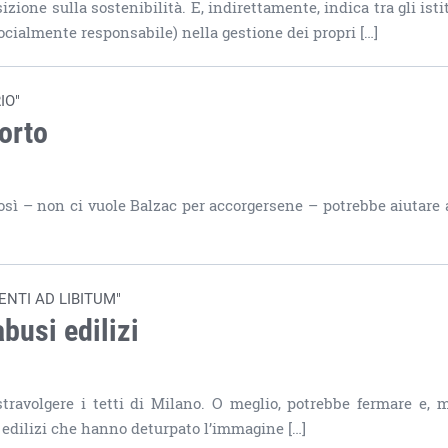
ione sulla sostenibilità. E, indirettamente, indica tra gli istit
socialmente responsabile) nella gestione dei propri […]
IO"
morto
 così – non ci vuole Balzac per accorgersene – potrebbe aiutare
NTI AD LIBITUM"
busi edilizi
ravolgere i tetti di Milano. O meglio, potrebbe fermare e, m
i edilizi che hanno deturpato l’immagine […]