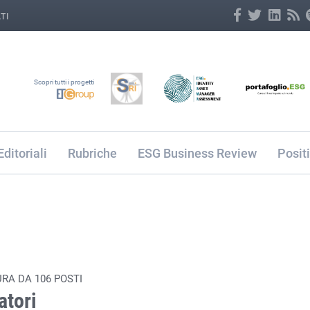
TI
Scopri tutti i progetti
Editoriali
Rubriche
ESG Business Review
Posit
RA DA 106 POSTI
atori