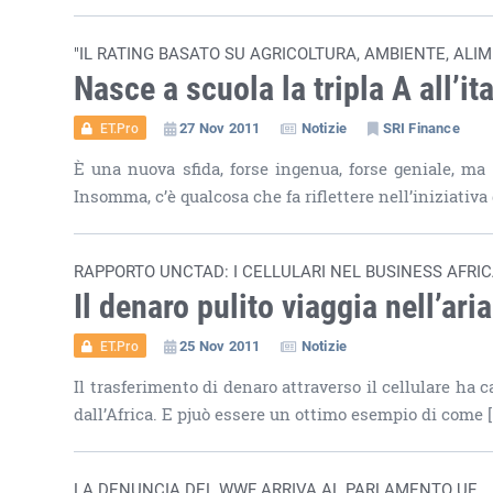
"IL RATING BASATO SU AGRICOLTURA, AMBIENTE, ALI
Nasce a scuola la tripla A all’it
27 Nov 2011
Notizie
SRI Finance
ET.Pro
È una nuova sfida, forse ingenua, forse geniale, ma
Insomma, c’è qualcosa che fa riflettere nell’iniziativa 
RAPPORTO UNCTAD: I CELLULARI NEL BUSINESS AFRI
Il denaro pulito viaggia nell’aria
25 Nov 2011
Notizie
ET.Pro
Il trasferimento di denaro attraverso il cellulare ha c
dall’Africa. E pjuò essere un ottimo esempio di come [
LA DENUNCIA DEL WWF ARRIVA AL PARLAMENTO UE