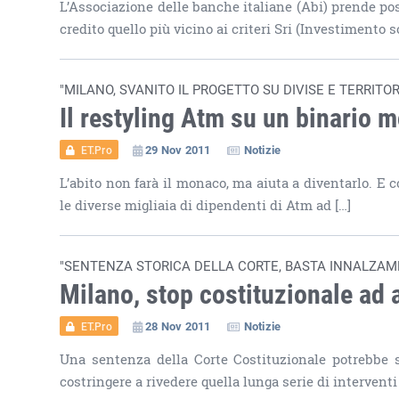
L’Associazione delle banche italiane (Abi) prende posiz
credito quello più vicino ai criteri Sri (Investimento 
"MILANO, SVANITO IL PROGETTO SU DIVISE E TERRITOR
Il restyling Atm su un binario 
29 Nov 2011
Notizie
ET.Pro
L’abito non farà il monaco, ma aiuta a diventarlo. E
le diverse migliaia di dipendenti di Atm ad […]
"SENTENZA STORICA DELLA CORTE, BASTA INNALZAME
Milano, stop costituzionale ad a
28 Nov 2011
Notizie
ET.Pro
Una sentenza della Corte Costituzionale potrebbe st
costringere a rivedere quella lunga serie di intervent