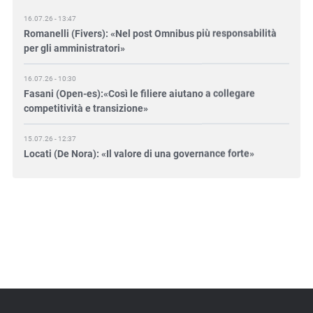
16.07.26 - 13:47
Romanelli (Fivers): «Nel post Omnibus più responsabilità
per gli amministratori»
16.07.26 - 10:30
Fasani (Open-es):«Così le filiere aiutano a collegare
competitività e transizione»
15.07.26 - 12:37
Locati (De Nora): «Il valore di una governance forte»
15.07.26 - 10:00
Astm, primo Green Finance Framework per investimenti
sostenibili
15.07.26 - 8:00
Direttiva Empowering: come gestire le vecchie scorte
14.07.26 - 12:20
Gramegna (ERG): «Valutare gli impatti ESG degli
investimenti»