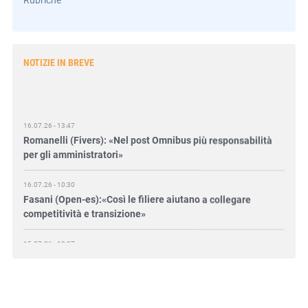
NOTIZIE IN BREVE
16.07.26 - 13:47
Romanelli (Fivers): «Nel post Omnibus più responsabilità
per gli amministratori»
16.07.26 - 10:30
Fasani (Open-es):«Così le filiere aiutano a collegare
competitività e transizione»
15.07.26 - 12:37
Locati (De Nora): «Il valore di una governance forte»
15.07.26 - 10:00
Astm, primo Green Finance Framework per investimenti