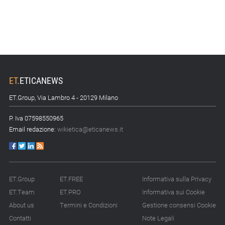
sostenibili
15.07.26 - 8:00
Direttiva Empowering: come gestire le vecchie scorte
14.07.26 - 12:20
Gramegna (ERG): «Valutare gli impatti ESG degli
ET
.
ETICANEWS
investimenti»
ET.Group, Via Lambro 4 - 20129 Milano
14.07.26 - 11:00
Tornano le Settimane SRI: oltre 20 appuntamenti
P. Iva 07598550965
Email redazione:
wikietica@eticanews.it
14.07.26 - 10:00
Mcc colloca social bond da 500 mln
14.07.26 - 8:00
ET.Group
ET.FREE
Informativa sulla Privacy
La Bce introduce i climate factor nelle garanzie bancarie
ET.Team
ET.PRO
Informativa sui Cookie
About us
Termini e Condizioni
Gestione consensi Cookie
13.07.26 - 12:00
Micalizio (Ramboll): «Dalla compliance all’era dell’impatto»
Contatti
Note Legali