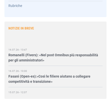
Rubriche
NOTIZIE IN BREVE
16.07.26 - 13:47
Romanelli (Fivers): «Nel post Omnibus più responsabilità
per gli amministratori»
16.07.26 - 10:30
Fasani (Open-es):«Così le filiere aiutano a collegare
competitività e transizione»
15.07.26 - 12:37
Locati (De Nora): «Il valore di una governance forte»
15.07.26 - 10:00
Astm, primo Green Finance Framework per investimenti