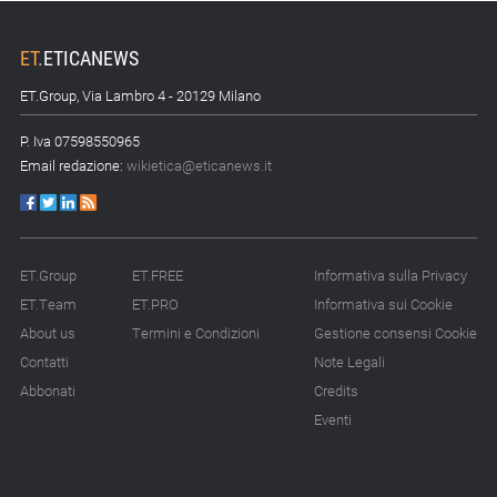
come gestire le vecchie
scorte
ET
.
ETICANEWS
14.07.26 - 12:20
ET.Group, Via Lambro 4 - 20129 Milano
Gramegna (ERG):
«Valutare gli impatti ESG
P. Iva 07598550965
degli investimenti»
Email redazione:
wikietica@eticanews.it
14.07.26 - 11:00
Tornano le Settimane
SRI: oltre 20
appuntamenti
ET.Group
ET.FREE
Informativa sulla Privacy
ET.Team
ET.PRO
Informativa sui Cookie
14.07.26 - 10:00
About us
Termini e Condizioni
Gestione consensi Cookie
Mcc colloca social bond
da 500 mln
Contatti
Note Legali
Abbonati
Credits
14.07.26 - 8:00
Eventi
La Bce introduce i climate
factor nelle garanzie
bancarie