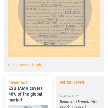
» In cartaceo o in pdf
NOTIZIE IN BREVE
REPORT 2025
ESG.IAMA covers
40% of the global
16.07.26 - 13:47
Romanelli (Fivers): «Nel
market
post Omnibus più
responsabilità per gli