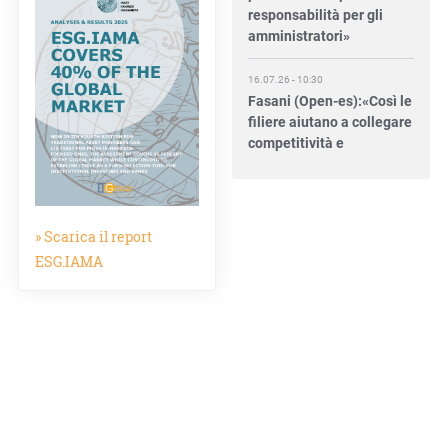
amministratori»
16.07.26 - 10:30
Fasani (Open-es):«Così le
filiere aiutano a collegare
competitività e
transizione»
15.07.26 - 12:37
Locati (De Nora): «Il
valore di una governance
» Scarica il report
forte»
ESG.IAMA
15.07.26 - 10:00
Astm, primo Green
Finance Framework per
investimenti sostenibili
15.07.26 - 8:00
Direttiva Empowering: