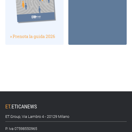
» Prenota la guida 2026
ET
.
ETICANEWS
ET.Group, Via Lambro 4 - 20129 Milano
P. Iva 07598550965