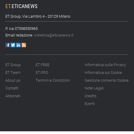
ET
.
ETICANEWS
ET.Group, Via Lambro 4 - 20129 Milano
P. Iva 07598550965
Email redazione:
wikietica@eticanews.it
ET.Group
ET.FREE
Informativa sulla Privacy
ET.Team
ET.PRO
Informativa sui Cookie
About us
Termini e Condizioni
Gestione consensi Cookie
Contatti
Note Legali
Abbonati
Credits
Eventi