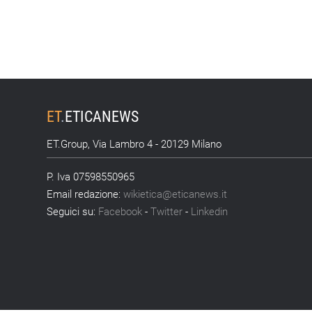
ET
.
ETICANEWS
ET.Group, Via Lambro 4 - 20129 Milano
P. Iva 07598550965
Email redazione:
wikietica@eticanews.it
Seguici su:
Facebook
-
Twitter
-
Linkedin