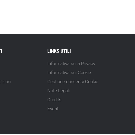
15.07.26 - 10:00
Astm, primo Green Finance Framework
per investimenti sostenibili
15.07.26 - 8:00
Direttiva Empowering: come gestire le
vecchie scorte
I
LINKS UTILI
14.07.26 - 12:20
Informativa sulla Privacy
Gramegna (ERG): «Valutare gli impatti
Informativa sui Cookie
ESG degli investimenti»
izioni
Gestione consensi Cookie
14.07.26 - 11:00
Note Legali
Tornano le Settimane SRI: oltre 20
Credits
appuntamenti
Eventi
14.07.26 - 10:00
Mcc colloca social bond da 500 mln