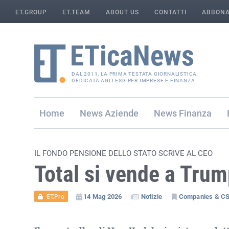
ET.GROUP
ET.TEAM
ABOUT US
CONTATTI
ABBONA
DAL 2011, LA PRIMA TESTATA GIORNALISTICA
DEDICATA AGLI ESG PER IMPRESE E FINANZA
Home
Aziende
Finanza
IL FONDO PENSIONE DELLO STATO SCRIVE AL CEO
Total si vende a Tru
14 Mag 2026
Notizie
Companies & C
ET.Pro