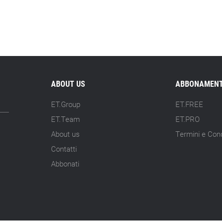
ABOUT US
ABBONAMENT
ET.Group
ET.FREE
ET.Team
ET.PRO
About us
Termini e Cond
Contatti
Abbonati