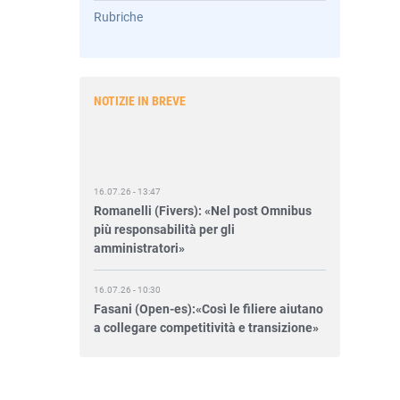
Rubriche
NOTIZIE IN BREVE
16.07.26 - 13:47
Romanelli (Fivers): «Nel post Omnibus
più responsabilità per gli
amministratori»
16.07.26 - 10:30
Fasani (Open-es):«Così le filiere aiutano
a collegare competitività e transizione»
15.07.26 - 12:37
Locati (De Nora): «Il valore di una
governance forte»