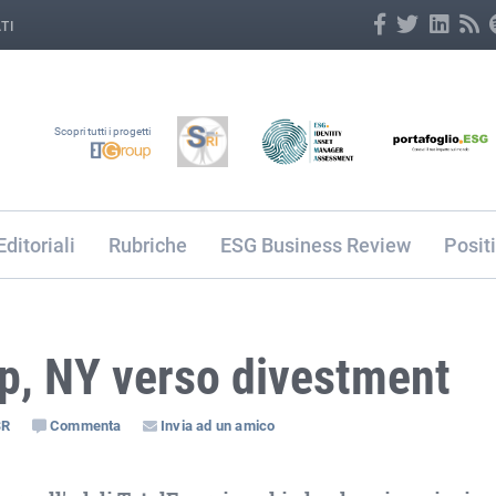
TI
Scopri tutti i progetti
Editoriali
Rubriche
ESG Business Review
Posit
mp, NY verso divestment
SR
Commenta
Invia ad un amico