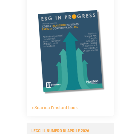
» Scarica l'instant book
LEGGI IL NUMERO DI APRILE 2026