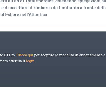
tera all'ad di TotalEnergies, chiedendo spiegazioni su
e di accettare il rimborso da 1 miliardo a fronte dell
 off-shore nell'Atlantico
to ET.Pro.
Clicca qui
per scoprire le modalità di abbonamento e 
onato effettua il
login
.