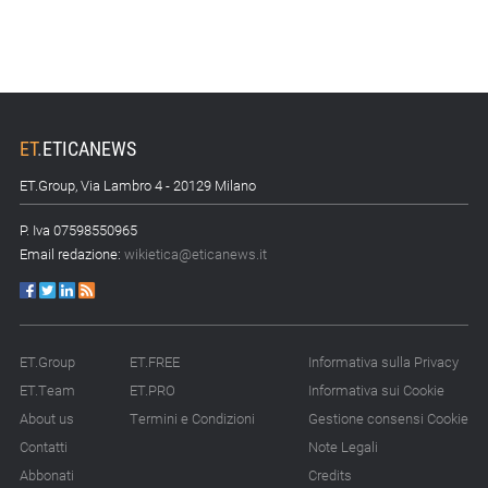
ET
.
ETICANEWS
ET.Group, Via Lambro 4 - 20129 Milano
P. Iva 07598550965
Email redazione:
wikietica@eticanews.it
ET.Group
ET.FREE
Informativa sulla Privacy
ET.Team
ET.PRO
Informativa sui Cookie
About us
Termini e Condizioni
Gestione consensi Cookie
Contatti
Note Legali
Abbonati
Credits