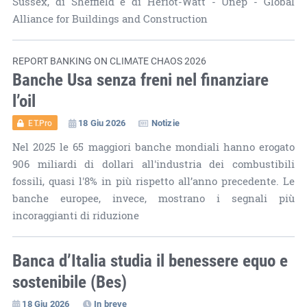
Sussex, di Sheffield e di Heriot-Watt - Unep - Global
Alliance for Buildings and Construction
REPORT BANKING ON CLIMATE CHAOS 2026
Banche Usa senza freni nel finanziare
l’oil
18 Giu 2026
Notizie
ET.Pro
Nel 2025 le 65 maggiori banche mondiali hanno erogato
906 miliardi di dollari all'industria dei combustibili
fossili, quasi l'8% in più rispetto all’anno precedente. Le
banche europee, invece, mostrano i segnali più
incoraggianti di riduzione
Banca d’Italia studia il benessere equo e
sostenibile (Bes)
18 Giu 2026
In breve