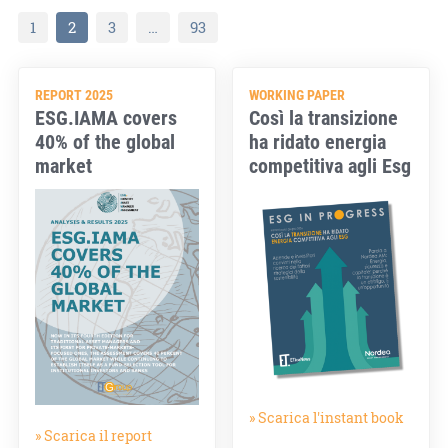
1
2
3
…
93
REPORT 2025
WORKING PAPER
ESG.IAMA covers
Così la transizione
40% of the global
ha ridato energia
market
competitiva agli Esg
» Scarica l'instant book
» Scarica il report