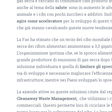
gas serra e cercano di consumare cibo prodotto in 
anche al tema della
salute
: sono in aumento le alt
animale e i cibi con pochi zuccheri e additivi. Inolt
agire come acceleratore
per lo sviluppo di questi 
che già stanno cavalcando queste nuove tendenz
La Fao ha stimato che un terzo del cibo mondiale f
serra dei rifiuti alimentari ammontano a 3,3 gigaton
L’organizzazione ipotizza che, se lo spreco alimen
grande produttore di emissioni di gas serra dopo S
soluzione individuata è quella di
limitare gli spre
via di sviluppo è necessario migliorare l’efficienza
infrastrutture; mentre nei Paesi sviluppati lo spre
La aziende attive su queste soluzioni citate dal re
Cleanaway Waste Management,
che utilizzano i r
commerciali. Questo permette loro di riciclare le fo
primo luogo per la coltivazione del cibo. Le loro az