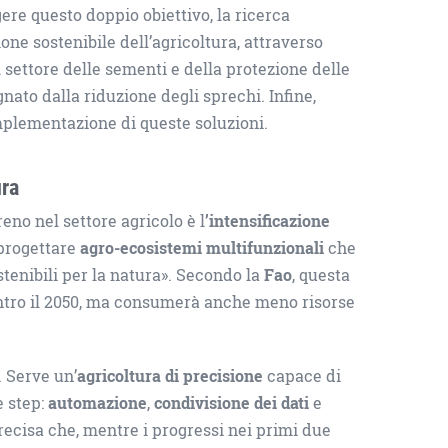
gere questo doppio obiettivo, la ricerca
ione sostenibile dell’agricoltura, attraverso
l settore delle sementi e della protezione delle
to dalla riduzione degli sprechi. Infine,
mplementazione di queste soluzioni.
ura
no nel settore agricolo è l
’intensificazione
i progettare
agro-ecosistemi multifunzionali
che
stenibili per la natura». Secondo la
Fao
, questa
entro il 2050, ma consumerà anche meno risorse
. Serve un’
agricoltura di precisione
capace di
e step:
automazione
,
condivisione dei dati
e
 precisa che, mentre i progressi nei primi due