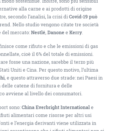
modo sostenibile. Inoltre, sono più sensibili
ernative alla carne e ai prodotti di origine
re, secondo l’analisi, la crisi di
Covid-19 può
trend. Nello studio vengono citate tre società
e del mercato:
Nestlé
,
Danone
e
Kerry
.
inisce come rifiuto e che le emissioni di gas
nellate, cioè il 6% del totale di emissioni.
tare fosse una nazione, sarebbe il terzo più
tati Uniti e Cina. Per questo motivo, l’ultima
chi
, e questo attraverso due strade: nei Paesi in
 delle catene di fornitura e delle
co avviene al livello dei consumatori.
port sono:
China Everbright International
e
ifiuti alimentari come risorse per altri usi
nti e l’energia derivanti viene utilizzata in
ioni garantiscono che i rifiuti alimentari non si