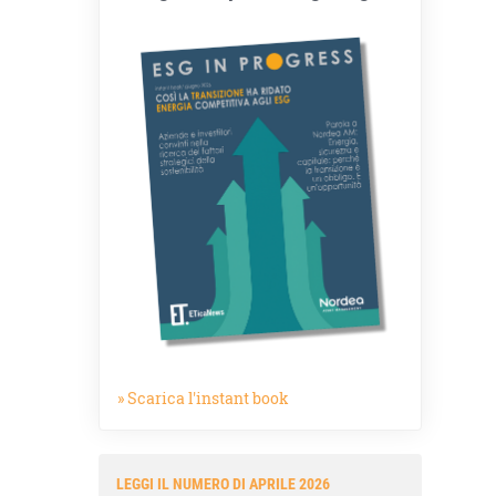
» Scarica l'instant book
LEGGI IL NUMERO DI APRILE 2026