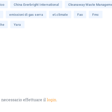
ico
China Everbright International
Cleanaway Waste Managem
emissioni di gas serra
et.climate
Fao
Fmc
che
Yara
 necessario effettuare il
login
.