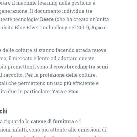
rare il machine learning nella gestione a
 generazione. Il documento individua tre
ueste tecnologie:
Deere (
che ha creato un’unità
quisito Blue River Technology nel 2017),
Agco
e
e delle colture si stanno facendo strada nuove
rca, il mercato è lento ad adottare queste
 più promettenti sono il
cross breeding tra semi
 raccolto. Per la protezione delle colture,
itali che permettono un uso più efficiente e
 cita due in particolare:
Yara
e
Fmc
.
chi
ca riguarda le
catene di fornitura
e i
ioni, infatti, sono più attente alle emissioni di