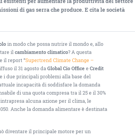
ni esistenti per aumentare la produttività del settore
ssioni di gas serra che produce. E cita le società
olo
in modo che possa nutrire il mondo e, allo
tare il
cambiamento climatico
? A questa
il report “
Supertrend Climate Change –
diffuso il 31 agosto da
Global Cio Office
e
Credit
e i due principali problemi alla base del
l’attuale incapacità di soddisfare la domanda
nsabile di una quota compresa tra il 25 e il 30%
 intrapresa alcuna azione per il clima, le
2050. Anche la domanda alimentare è destinata
 può diventare il principale motore per un