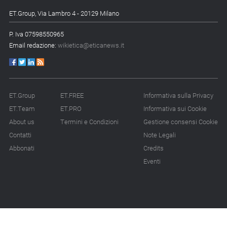
ET.Group, Via Lambro 4 - 20129 Milano
P. Iva 07598550965
Email redazione:
wikietica@eticanews.it
ET.Group
ET.FREE
Informativa sulla Privacy
ET.Team
ET.PRO
Informativa sui Cookie
About us
Termini e Condizioni
Gestione consensi Cookie
Contatti
Note Legali
Abbonati
Credits
Eventi