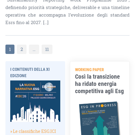
definendo priorità strategiche, deliverable e una timeline
operativa che accompagna l’evoluzione degli standard
Esrs fino al 2027. […]
1
2
…
11
I CONTENUTI DELLA XI
WORKING PAPER
Così la transizione
EDIZIONE
ha ridato energia
competitiva agli Esg
» Le classifiche ESG.ICI